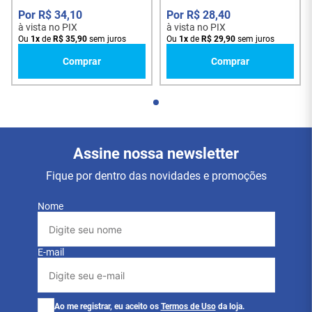
R$
34
,
10
R$
28
,
40
É um cabo de rede CAT6 equipado com conectores
à vista no PIX
à vista no PIX
EtherCON, um padrão profissional baseado em RJ45
Ou
1
x
de
R$
35
,
90
sem juros
Ou
1
x
de
R$
29
,
90
sem juros
protegido por estrutura metálica robusta semelhante
Comprar
Comprar
aos conectores XLR utilizados em áudio profissional.
O sistema EtherCON protege o conector RJ45 contra
impactos, desconexões acidentais e desgaste
causado pelo uso frequente.
Características Principais
Assine nossa newsletter
Cabo de rede categoria CAT6
Fique por dentro das novidades e promoções
Conectores EtherCON profissionais
Estrutura metálica reforçada
Alta resistência mecânica
Nome
Excelente desempenho para transmissão de
dados
Conexão segura com sistema de travamento
E-mail
Redução de falhas e desconexões acidentais
Ideal para ambientes profissionais
Disponível em 1,5 metros e 3 metros
Ao me registrar, eu aceito os
Termos de Uso
da loja.