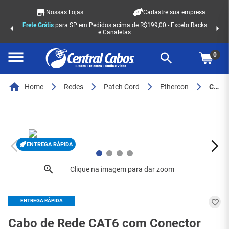
Nossas Lojas
Cadastre sua empresa
Frete Grátis
para SP em Pedidos acima de R$199,00 - Exceto Racks
e Canaletas
0
Home
Redes
Patch Cord
Ethercon
Cabo de Rede CAT6 com Conector EtherCON XLR 3 Metros - 8449
ENTREGA RÁPIDA
ENTREGA RÁPIDA
Cabo de Rede CAT6 com Conector