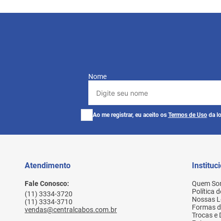
Nome
Ao me registrar, eu aceito os
Termos de Uso
da lo
Atendimento
Instituc
Fale Conosco:
Quem So
Política 
(11) 3334-3720
Nossas L
(11) 3334-3710
Formas 
vendas@centralcabos.com.br
Trocas e