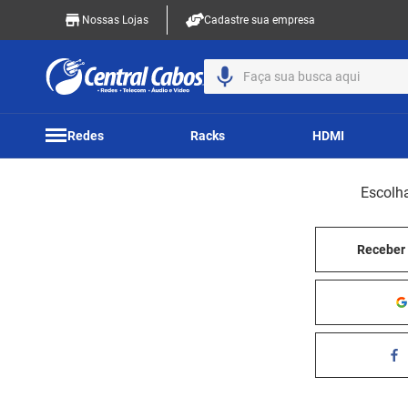
Nossas Lojas
Cadastre sua empresa
Faça sua busca aqui
Redes
Racks
HDMI
Escolh
Receber 