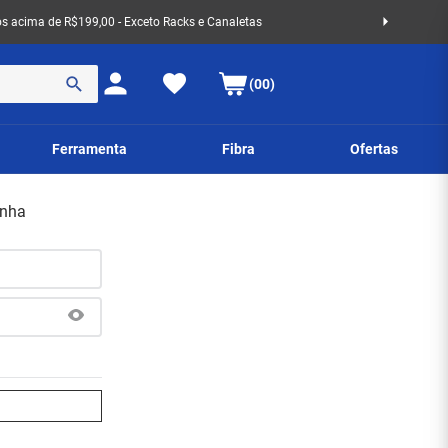
 acima de R$199,00 - Exceto Racks e Canaletas
(00)
Ferramenta
Fibra
Ofertas
enha