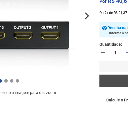
R$
40
,
6
Ou
2
x
de
R$
21
,
37
Receba
na 
Informe o s
Quantidade
se sob a imagem para dar zoom
Calcule o Fr