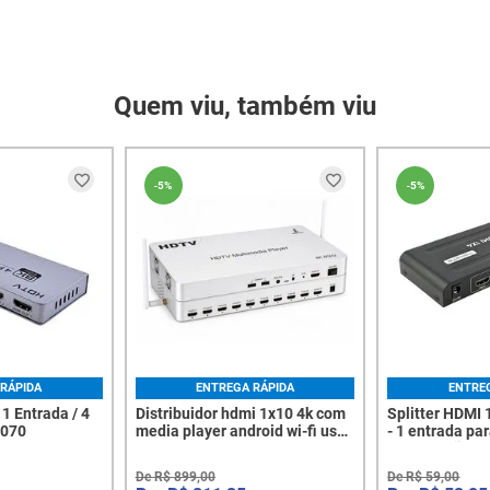
Quem viu, também viu
-
5%
-
5%
RÁPIDA
ENTREGA RÁPIDA
ENTRE
1 Entrada / 4
Distribuidor hdmi 1x10 4k com
Splitter HDMI
8070
media player android wi-fi usb
- 1 entrada par
sd card 2 usb - 8445
distribuição 4K
8349
De
R$
899
,
00
De
R$
59
,
00