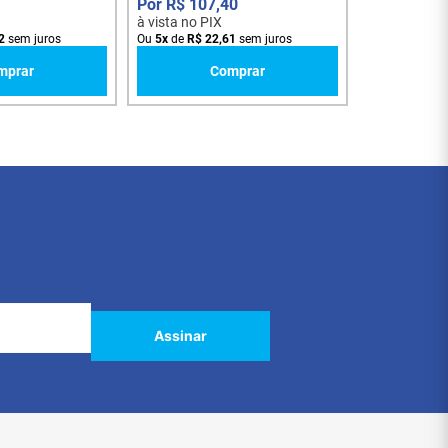
R$
107
,
40
à vista no PIX
2
sem juros
Ou
5
x
de
R$
22
,
61
sem juros
mprar
Comprar
Assinar