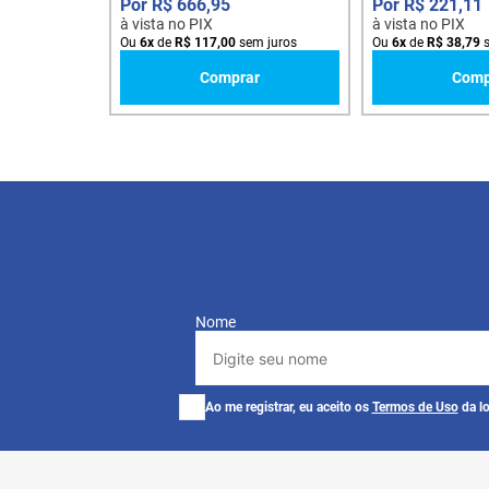
R$
666
,
95
R$
221
,
11
à vista no PIX
à vista no PIX
Ou
6
x
de
R$
117
,
00
sem juros
Ou
6
x
de
R$
38
,
79
s
Comprar
Comp
Nome
Ao me registrar, eu aceito os
Termos de Uso
da lo