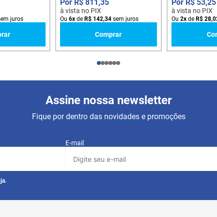
R$
811
,
35
R$
53
,
25
à vista no PIX
à vista no PIX
em juros
Ou
6
x
de
R$
142
,
34
sem juros
Ou
2
x
de
R$
28
,
0
rar
Comprar
Co
Assine nossa newsletter
Fique por dentro das novidades e promoções
E-mail
ja.