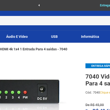
as
Entrega
Áudio E Vídeo
USB
Informática
 HDMI 4k 1x4 1 Entrada Para 4 saidas - 7040
ENTREGA RÁP
7040 Vid
Para 4 s
Cód:
:
7040
Clique e
De
R$
45
,
00