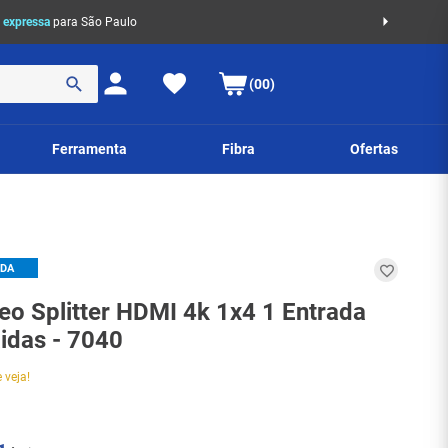
 expressa
para São Paulo
(00)
Ferramenta
Fibra
Ofertas
IDA
eo Splitter HDMI 4k 1x4 1 Entrada
aidas - 7040
 veja!