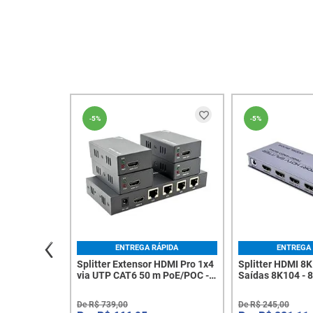
-
5%
-
5%
ENTREGA RÁPIDA
ENTREGA 
Splitter Extensor HDMI Pro 1x4
Splitter HDMI 8K 
via UTP CAT6 50 m PoE/POC -
Saídas 8K104 - 
Exbom - 8425
De
R$
739
,
00
De
R$
245
,
00