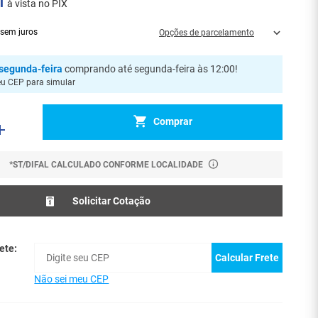
1
à vista no PIX
sem juros
Opções de parcelamento
segunda-feira
comprando até segunda-feira às 12:00
!
eu CEP para simular
Comprar
*ST/DIFAL CALCULADO CONFORME LOCALIDADE
Solicitar Cotação
ete:
Calcular Frete
Não sei meu CEP