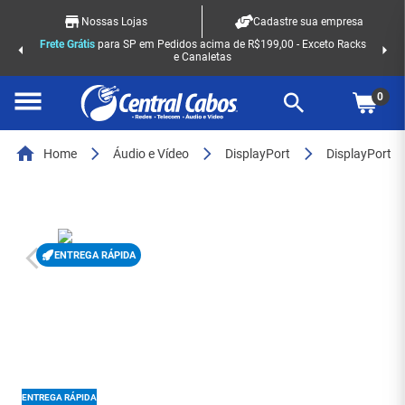
Nossas Lojas
Cadastre sua empresa
Frete Grátis
para SP em Pedidos acima de R$199,00 - Exceto Racks
e Canaletas
0
Home
Áudio e Vídeo
DisplayPort
DisplayPort
ENTREGA RÁPIDA
ENTREGA RÁPIDA