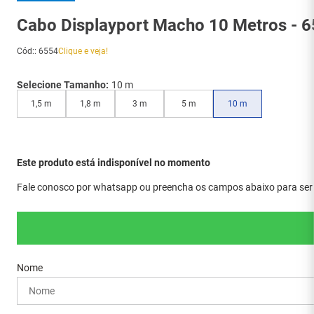
Cabo Displayport Macho 10 Metros - 
Cód:
:
6554
Clique e veja!
Selecione Tamanho:
10 m
1,5 m
1,8 m
3 m
5 m
10 m
Este produto está indisponível no momento
Fale conosco por whatsapp ou preencha os campos abaixo para ser a