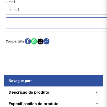
Navegue por:
Descrição do produto
Especificações do produto
Cabo Displayport Macho 10 Metros da Central Cabos