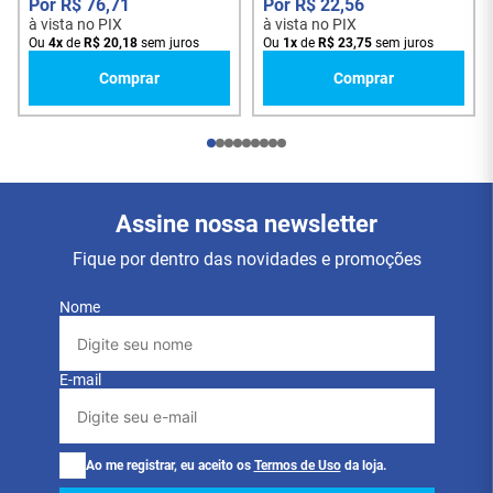
R$
76
,
71
R$
22
,
56
à vista no PIX
à vista no PIX
Ou
4
x
de
R$
20
,
18
sem juros
Ou
1
x
de
R$
23
,
75
sem juros
Comprar
Comprar
Assine nossa newsletter
Fique por dentro das novidades e promoções
Nome
E-mail
Ao me registrar, eu aceito os
Termos de Uso
da loja.