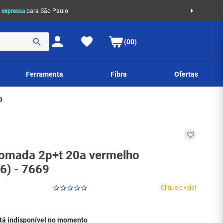
 expressa
para São Paulo
(00)
Ferramenta
Fibra
Ofertas
9
omada 2p+t 20a vermelho
6) - 7669
Clique e veja!
stá indisponível no momento