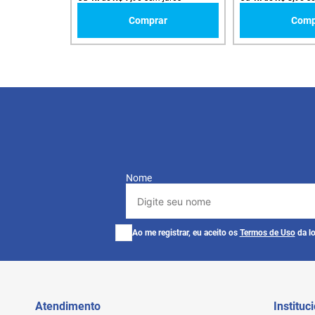
Comprar
Comp
Nome
Ao me registrar, eu aceito os
Termos de Uso
da lo
Atendimento
Instituc