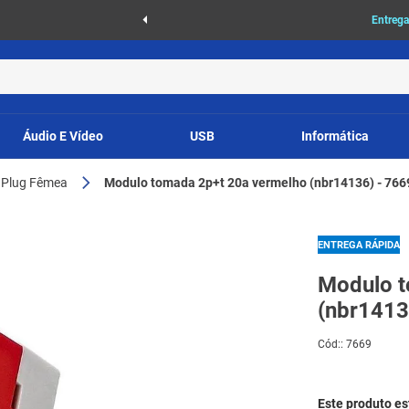
as
Entrega
Áudio E Vídeo
USB
Informática
Plug Fêmea
Modulo tomada 2p+t 20a vermelho (nbr14136) - 766
ENTREGA RÁPIDA
Modulo t
(nbr1413
Cód:
:
7669
Este produto e