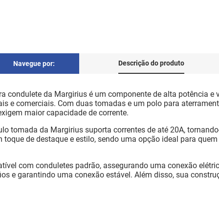
Descrição do produto
Navegue por:
a condulete da Margirius é um componente de alta potência e vi
ciais e comerciais. Com duas tomadas e um polo para aterramen
exigem maior capacidade de corrente.
ulo tomada da Margirius suporta correntes de até 20A, tornan
m toque de destaque e estilo, sendo uma opção ideal para que
ível com conduletes padrão, assegurando uma conexão elétrica
s fios e garantindo uma conexão estável. Além disso, sua const