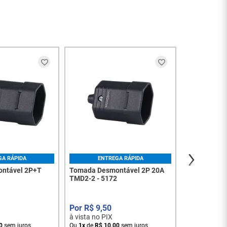
ENT
Tomada Des
10A TMD1-3
R$
4
,
6
à vista no PI
Ou
1
x
de
R$
4
,
GA RÁPIDA
ENTREGA RÁPIDA
ntável 2P+T
Tomada Desmontável 2P 20A
TMD2-2 - 5172
R$
9
,
50
à vista no PIX
0
sem juros
Ou
1
x
de
R$
10
,
00
sem juros