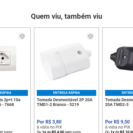
Quem viu, também viu
RÁPIDA
ENTREGA RÁPIDA
ENTRE
s 2p+t 10a
Tomada Desmontável 2P 20A
Tomada Desmo
 - 7668
TMD1-2 Branco - 5219
20A TMD2-3
R$
3
,
80
R$
9
,
50
à vista no PIX
à vista no PIX
m juros
Ou
1
x
de
R$
4
,
00
sem juros
Ou
1
x
de
R$
10
,
0