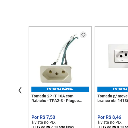
ENTREGA RÁPIDA
ENTREGA 
Tomada 2P+T 10A com
Tomada p/ movei
Rabicho - TPA2-3 - Plugue
branco nbr 14136
Fêmea Branca - 7666
R$
7
,
50
R$
8
,
46
à vista no PIX
à vista no PIX
Ou
1
x
de
R$
7
,
90
sem juros
Ou
1
x
de
R$
8
,
90
se