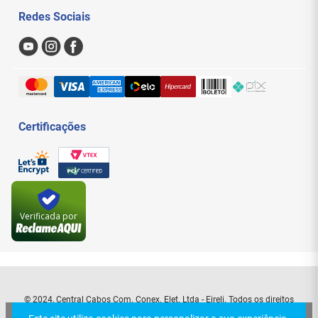
Meus Pedidos
Redes Sociais
Nossas Lojas
Sac
Formas de Pagamento
Trocas e Devoluções
Entregas e Frete
Certificações
Verificada por
© 2024, Central Cabos Com. Conex. Elet. Ltda - Eireli. Todos os direitos
reservados. Rua Aurora, 154 - Santa Efigênia - São Paulo - SP. CEP: