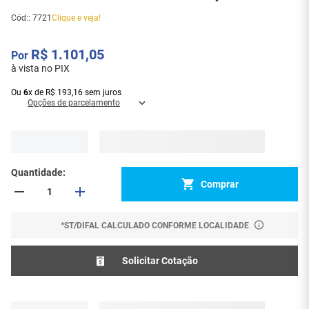
Cód:
:
7721
Clique e veja!
R$
1
.
101
,
05
à vista no PIX
Ou
6
x
de
R$
193
,
16
sem juros
Opções de parcelamento
Quantidade
Comprar
*ST/DIFAL CALCULADO CONFORME LOCALIDADE
Solicitar Cotação