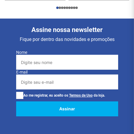
- VLAN: 802.1Q
- QoS avançada: Limitação de taxa por usuário
- Isolamento de tráfego de convidados: Suportado
Assine nossa newsletter
- DFS de espera zero: Sim**
Fique por dentro das novidades e promoções
- Suportado com as próximas versões de firmware.
Nome
- Clientes simultâneos: 300+
- Aplicativo de gerenciamento: UniFi Network: Versão
E-mail
7.3.76 e posterior
Ao me registrar, eu aceito os
Termos de Uso
da loja.
Assinar