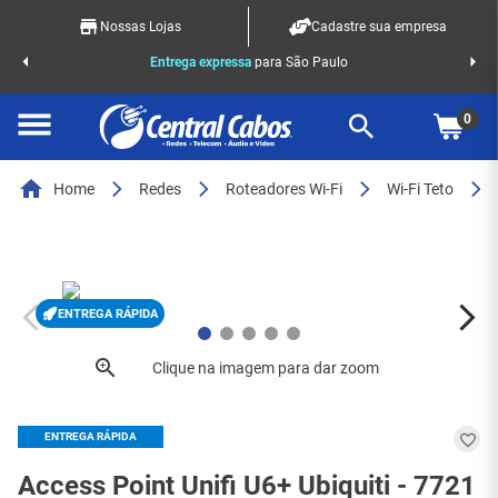
Nossas Lojas
Cadastre sua empresa
o Racks
Entrega expressa
para São Paulo
0
Home
Redes
Roteadores Wi-Fi
Wi-Fi Teto
ENTREGA RÁPIDA
ENTREGA RÁPIDA
Access Point Unifi U6+ Ubiquiti - 7721