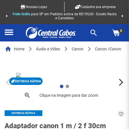
Nossas Lojas
Cadastre sua empresa
Frete Grátis
para SP em Pedidos acima de R$199,00 - Exceto Racks
e Canaletas
0
Home
Áudio e Vídeo
Canon
Canon /Canon
ENTREGA RÁPIDA
ENTREGA RÁPIDA
Adaptador canon 1 m / 2 f 30cm