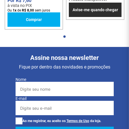
R$
7
,
60
à vista no PIX
Avise-me quando chegar
Ou
1
x
de
R$
8
,
00
sem juros
Comprar
Assine nossa newsletter
Fique por dentro das novidades e promoções
Nome
E-mail
Ao me registrar, eu aceito os
Termos de Uso
da loja.