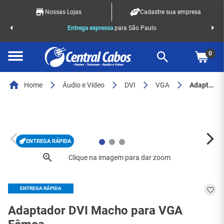
Nossas Lojas
Cadastre sua empresa
o Racks
Entrega expressa
para São Paulo
0
Home
Áudio e Vídeo
DVI
VGA
Adaptador DVI Macho para VGA Fêmea
ENTREGA RÁPIDA
ENTREGA RÁPIDA
Adaptador DVI Macho para VGA