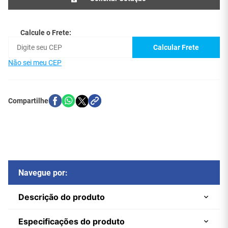
Calcule o Frete:
Calcular Frete
Não sei meu CEP
Navegue por:
Descrição do produto
Especificações do produto
Adaptador DVI-I Macho (24+5 Pinos) para VGA