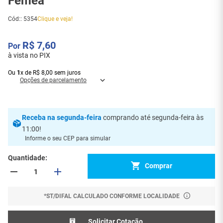
Fêmea
Cód:
:
5354
Clique e veja!
R$
7
,
60
à vista no PIX
Ou
1
x
de
R$
8
,
00
sem juros
Opções de parcelamento
Receba
na segunda-feira
comprando até segunda-feira às
11:00
!
Informe o seu CEP para simular
Quantidade
Comprar
*ST/DIFAL CALCULADO CONFORME LOCALIDADE
Solicitar Cotação