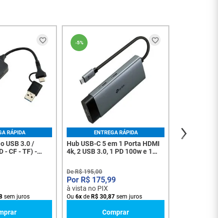
NOVIDADE
-
5%
-
5%
Hub Usb-c 3 
higabit - 94
De
R$
214
,
90
R$
193
à vista no PI
Ou
6
x
de
R$
3
GA RÁPIDA
ENTREGA RÁPIDA
ão USB 3.0 /
Hub USB-C 5 em 1 Porta HDMI
 - CF - TF) -
4k, 2 USB 3.0, 1 PD 100w e 1
USB-C 5gbps UH5020C - 8205
De
R$
195
,
00
R$
175
,
99
à vista no PIX
8
sem juros
Ou
6
x
de
R$
30
,
87
sem juros
mprar
Comprar