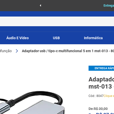
Entrega expressa
para São Paulo
Áudio E Vídeo
USB
Informática
ifunção
Adaptador usb / tipo-c multifuncional 5 em 1 mst-013 - 8
ENTREGA RÁP
Adaptador
mst-013 
Cód:
:
8047
Clique e
De
R$
30
,
00