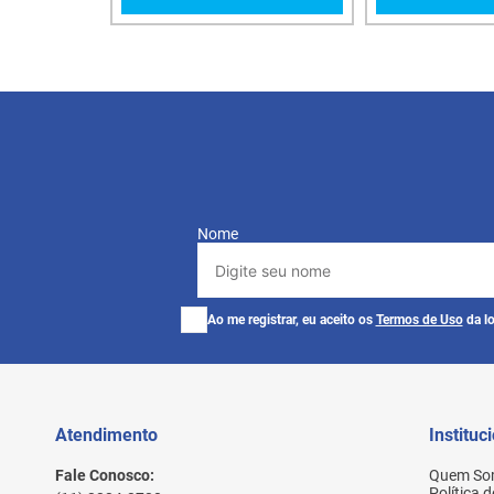
Nome
Ao me registrar, eu aceito os
Termos de Uso
da lo
Atendimento
Instituc
Fale Conosco:
Quem So
Política 