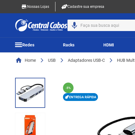
Nossas Lojas
Cadastre sua empresa
ma de R$199,00 - Exceto Racks e Canaletas
Faça sua busca aqui
Redes
Racks
HDMI
Home
USB
Adaptadores USB-C
HUB Mult
-
5%
ENTREGA RÁPIDA