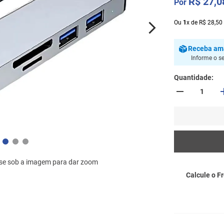
R$
27
,
0
Ou
1
x
de
R$
28
,
50
Receba
am
Informe o s
Quantidade
se sob a imagem para dar zoom
Calcule o Fr