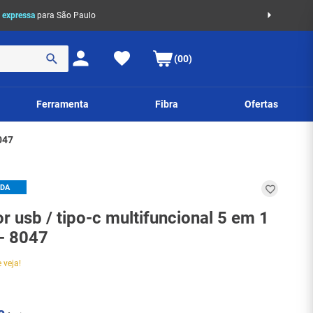
Com
(00)
Ferramenta
Fibra
Ofertas
047
IDA
 usb / tipo-c multifuncional 5 em 1
- 8047
 veja!