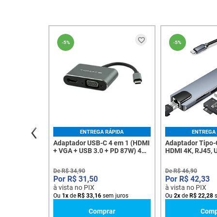
-
5%
-
5%
ENTREGA RÁPIDA
ENTREGA 
Adaptador USB-C 4 em 1 (HDMI
Adaptador Tipo-
+ VGA + USB 3.0 + PD 87W) 4K -
HDMI 4K, RJ45, U
Tomate MTV-728 - 8415
de Cartões e PD 
De
R$
34
,
90
De
R$
46
,
90
R$
31
,
50
R$
42
,
33
à vista no PIX
à vista no PIX
Ou
1
x
de
R$
33
,
16
sem juros
Ou
2
x
de
R$
22
,
28
s
Comprar
Comp