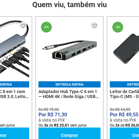
Quem viu, também viu
-
5%
-
5%
RÁPIDA
ENTREGA RÁPIDA
ENTRE
C 8 em 1 com
Adaptador Hub Type-C 6 em 1
Leitor de Cart
SB 3.0, Leitor
— HDMI 4K / Rede Giga / USB
Tipo-C (MS - SD
3.0 - 7159
3.0 / USB 2.0 / 2x USB-C PD
8306
87W - 8418
De
R$
79
,
00
De
R$
54
,
90
R$
71
,
30
R$
49
,
55
à vista no PIX
à vista no PIX
em juros
Ou
3
x
de
R$
25
,
01
sem juros
Ou
2
x
de
R$
26
,
0
rar
Comprar
Co