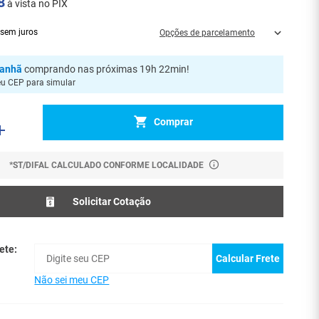
8
à vista no PIX
sem juros
Opções de parcelamento
anhã
comprando nas próximas 19h 22min
!
eu CEP para simular
Comprar
*ST/DIFAL CALCULADO CONFORME LOCALIDADE
Solicitar Cotação
ete:
Calcular Frete
Não sei meu CEP