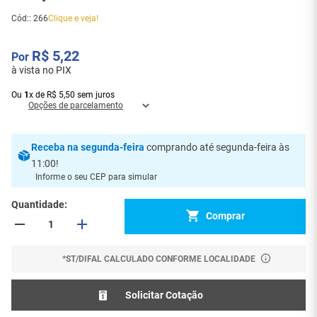
Cód:
:
266
Clique e veja!
R$
5
,
22
à vista no PIX
Ou
1
x
de
R$
5
,
50
sem juros
Opções de parcelamento
Receba
na segunda-feira
comprando até segunda-feira às
11:00
!
Informe o seu CEP para simular
Quantidade
Comprar
*ST/DIFAL CALCULADO CONFORME LOCALIDADE
Solicitar Cotação