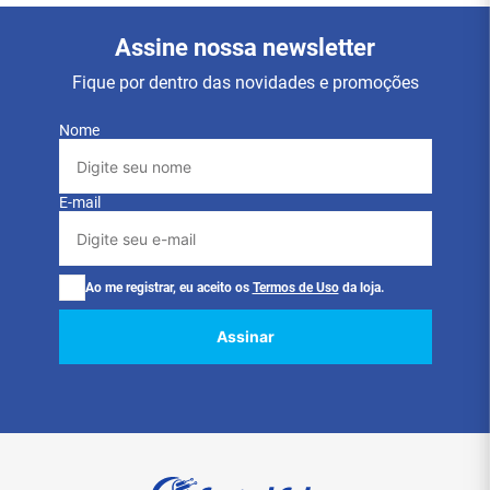
Ou
1
x
de
R$
6
,
00
sem juros
Ou
1
x
de
R$
2
,
50
sem juros
Comprar
Comprar
Assine nossa newsletter
Fique por dentro das novidades e promoções
Nome
E-mail
Ao me registrar, eu aceito os
Termos de Uso
da loja.
Assinar