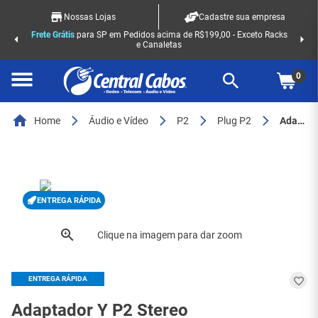
Nossas Lojas
Cadastre sua empresa
Frete Grátis
para SP em Pedidos acima de R$199,00 - Exceto Racks
e Canaletas
0
Home
Áudio e Vídeo
P2
Plug P2
Adaptador Y P2 Stereo - 266
ENTREGA RÁPIDA
ENTREGA RÁPIDA
Adaptador Y P2 Stereo