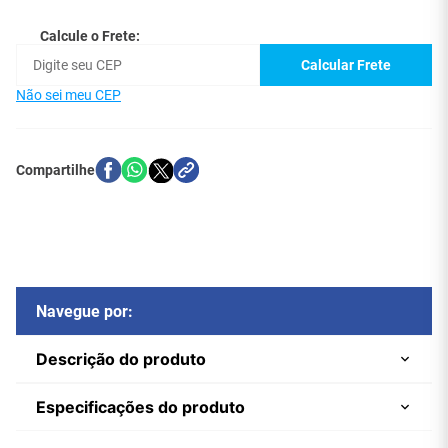
Calcule o Frete:
Calcular Frete
Não sei meu CEP
Navegue por:
Descrição do produto
Especificações do produto
O Adaptador P2 Stereo em Y da Central Cabos com
duas saídas P2 Fêmea e 1 Entrada Macho, ideal para
aumentar a saída P2 do seu equipamento, com este