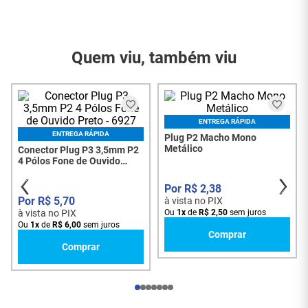
Marca
central Cabos
adaptador é possível colocar dois fones de ouvido no
Referência do
seu Smartphone, por exemplo.
266
Modelo
Quem viu, também viu
Conteúdo da
01 - Adaptador Y P2
Embalagem
Stereo
Garantia do
3 Meses
Fornecedor
ENTREGA RÁPIDA
ENTREGA RÁPIDA
Conector Plug P3 3,5mm P2
Plug P2 Macho Mono
4 Pólos Fone de Ouvido
Metálico
Preto - 6927
R$
5
,
70
R$
2
,
38
à vista no PIX
à vista no PIX