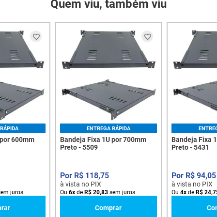
Quem viu, também viu
RÁPIDA
ENTREGA RÁPIDA
ENTRE
 por 600mm
Bandeja Fixa 1U por 700mm
Bandeja Fixa 
Preto - 5509
Preto - 5431
R$
118
,
75
R$
94
,
05
à vista no PIX
à vista no PIX
em juros
Ou
6
x
de
R$
20
,
83
sem juros
Ou
4
x
de
R$
24
,
7
rar
Comprar
Co