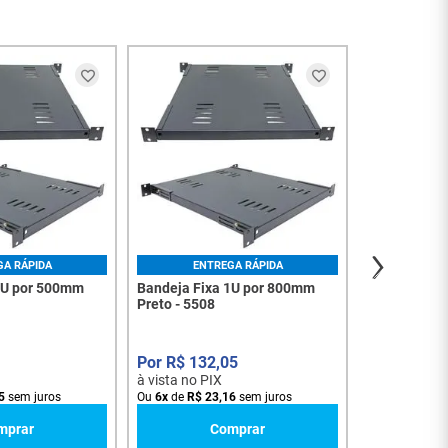
ENT
Bandeja Fix
Preto - 5603
R$
80
,
à vista no PI
Ou
4
x
de
R$
2
GA RÁPIDA
ENTREGA RÁPIDA
1U por 500mm
Bandeja Fixa 1U por 800mm
Preto - 5508
R$
132
,
05
à vista no PIX
5
sem juros
Ou
6
x
de
R$
23
,
16
sem juros
mprar
Comprar