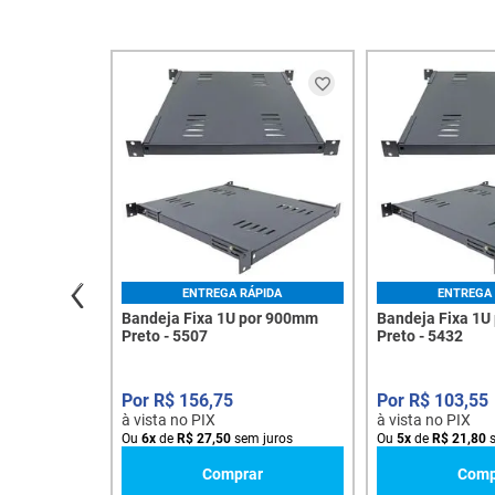
ENTREGA RÁPIDA
ENTREGA 
Bandeja Fixa 1U por 900mm
Bandeja Fixa 1U
Preto - 5507
Preto - 5432
R$
156
,
75
R$
103
,
55
à vista no PIX
à vista no PIX
Ou
6
x
de
R$
27
,
50
sem juros
Ou
5
x
de
R$
21
,
80
s
Comprar
Comp