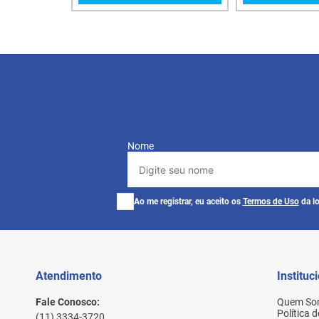
Nome
Ao me registrar, eu aceito os
Termos de Uso
da lo
Atendimento
Instituc
Fale Conosco:
Quem So
Política 
(11) 3334-3720