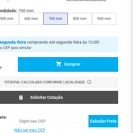
undidade:
700 mm
500 mm
600 mm
700 mm
800 mm
900 mm
segunda-feira
comprando até segunda-feira às 12:00
!
eu CEP para simular
Comprar
*ST/DIFAL CALCULADO CONFORME LOCALIDADE
Solicitar Cotação
ete:
Calcular Frete
Não sei meu CEP