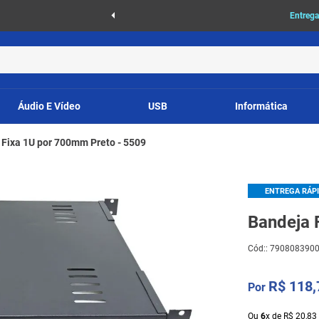
as
Entrega
Áudio E Vídeo
USB
Informática
 Fixa 1U por 700mm Preto - 5509
ENTREGA RÁP
Bandeja 
Cód:
:
790808390
R$
118
,
Ou
6
x
de
R$
20
,
83