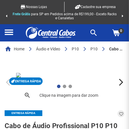
Nossas Lojas
Cadastre sua empresa
Frete Grátis
para SP em Pedidos acima de R$199,00 - Exceto Racks
e Canaletas
0
Home
Áudio e Vídeo
P10
P10
Cabo de Áudio Profissional P10 P10 Mono - TR - 2 Metros 018-0130 - 7980
ENTREGA RÁPIDA
ENTREGA RÁPIDA
Cabo de Áudio Profissional P10 P10