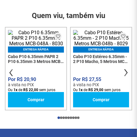
Especificações do produto
Cabo de Áudio
Marca
Pix
Profissional com
Referência do
7980
Modelo
Conectores P10 e Cobre
Quem viu, também viu
01 - Cabo de Áudio
OFHC – Qualidade
Conteúdo da
Profissional P10 P10
Embalagem
Mono - TR - 2 Metros
Superior e Durabilidade
018-0130
para Músicos
Garantia do
1 Ano
ENTREGA RÁPIDA
ENTREGA RÁPIDA
Fornecedor
Cabo P10 6.35mm PAPR 2
Cabo P10 Estéreo 6.35mm -
Este cabo é a escolha perfeita para músicos que
P10 6.35mm 3 Metros MCB-
2 P10 Macho, 5 Metros MCB-
buscam qualidade de som excepcional e
048A - 8030
048b - 8029
durabilidade para o uso diário intensivo. Seja para
apresentações ao vivo, gravações em estúdio ou
R$
20
,
90
R$
27
,
55
para o uso diário em ensaios, este cabo garante
à vista no PIX
à vista no PIX
desempenho superior e confiabilidade.
Ou
1
x
de
R$
22
,
00
sem juros
Ou
1
x
de
R$
29
,
00
sem juros
Comprar
Comprar
Características do Cabo: