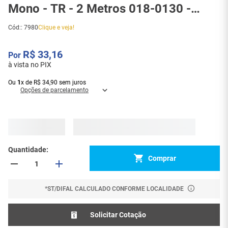
Mono - TR - 2 Metros 018-0130 -
7980
Cód:
:
7980
Clique e veja!
R$
33
,
16
à vista no PIX
Ou
1
x
de
R$
34
,
90
sem juros
Opções de parcelamento
Selecione Tamanho:
2 m
2 m
3 m
5 m
10 m
Quantidade
Comprar