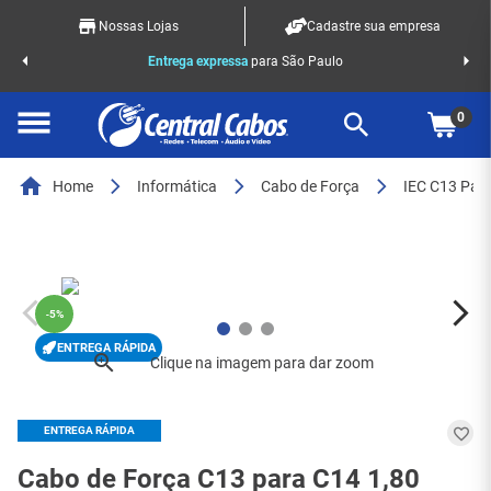
Nossas Lojas
Cadastre sua empresa
o Racks
Entrega expressa
para São Paulo
0
Home
Informática
Cabo de Força
IEC C13 Par
-
5%
ENTREGA RÁPIDA
ENTREGA RÁPIDA
Cabo de Força C13 para C14 1,80