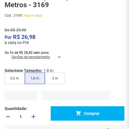
Metros - 3169
Cód:
:
3169
Clique e veja!
De
R$
29
,
90
R$
26
,
98
à vista no PIX
Ou
1
x
de
R$
28
,
40
sem juros
Opções de parcelamento
Selecione Tamanho:
1,8 m
0,5 m
1,8 m
3 m
Quantidade
Comprar