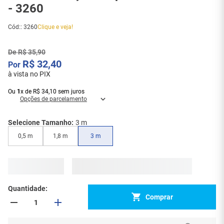
- 3260
Cód:
:
3260
Clique e veja!
De
R$
35
,
90
R$
32
,
40
à vista no PIX
Ou
1
x
de
R$
34
,
10
sem juros
Opções de parcelamento
Selecione Tamanho:
3 m
0,5 m
1,8 m
3 m
Quantidade
Comprar