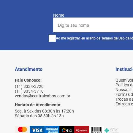
Nome
Ao me registrar, eu aceito os
Termos de Uso
da lo
Atendimento
Instituc
Fale Conosco:
Quem So
Política 
(11) 3334-3720
Nossas L
(11) 3334-3710
Formas 
vendas@centralcabos.com.br
Trocas e
Entrega e
Horário de Atendimento:
Seg. à Sex das 08:30h às 17:20h
Sábado das 08:30h às 13h