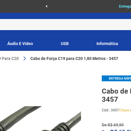
as
Entrega
Áudio E Vídeo
USB
Informática
9 Para C20
Cabo de Força C19 para C20 1,80 Metros - 3457
ENTREGA RÁP
Cabo de 
3457
Cód:
:
3457
Clique e
De
R$
69
,
90