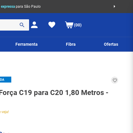
 expressa
para São Paulo
(00)
Ferramenta
Fibra
Ofertas
IDA
Força C19 para C20 1,80 Metros -
 veja!