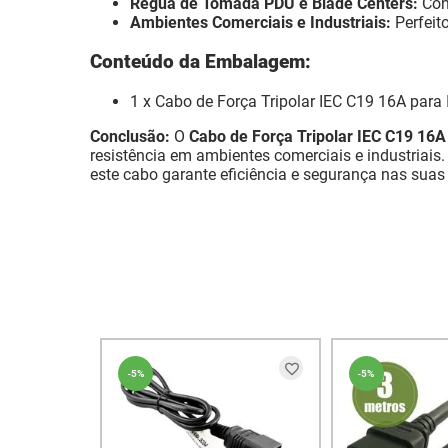
Régua de Tomada PDU e Blade Centers:
Cone
Ambientes Comerciais e Industriais:
Perfeit
Conteúdo da Embalagem:
1 x Cabo de Força Tripolar IEC C19 16A para
Conclusão:
O
Cabo de Força Tripolar IEC C19 16A
resistência em ambientes comerciais e industriais.
este cabo garante eficiência e segurança nas suas
-
5%
-
5%