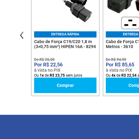
ENTREGA RÁPIDA
ENTREGA 
Cabo de Força C19/C20 1,8 m
Cabo de Força C
(3×0,75 mm²) HIPEN 16A - 8294
Metros - 3610
De
R$
25
,
00
De
R$
94
,
90
R$
22
,
56
R$
85
,
65
à vista no PIX
à vista no PIX
Ou
1
x
de
R$
23
,
75
sem juros
Ou
4
x
de
R$
22
,
54
s
Comprar
Comp