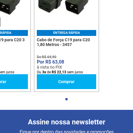
RÁPIDA
ENTREGA RÁPIDA
19 para C20 3
Cabo de Força C19 para C20
1,80 Metros - 3457
De
R$
69
,
90
R$
63
,
08
à vista no PIX
em juros
Ou
3
x
de
R$
22
,
13
sem juros
rar
Comprar
Assine nossa newsletter
Fique por dentro das novidades e promoções