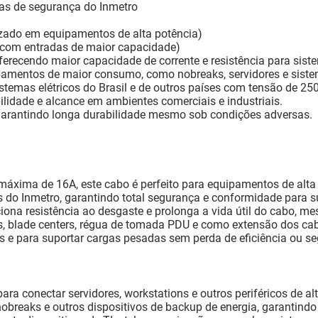
as de segurança do Inmetro
izado em equipamentos de alta potência)
 com entradas de maior capacidade)
oferecendo maior capacidade de corrente e resistência para sis
amentos de maior consumo, como nobreaks, servidores e siste
temas elétricos do Brasil e de outros países com tensão de 250
bilidade e alcance em ambientes comerciais e industriais.
 garantindo longa durabilidade mesmo sob condições adversas.
áxima de 16A, este cabo é perfeito para equipamentos de alta
s do Inmetro, garantindo total segurança e conformidade para s
ona resistência ao desgaste e prolonga a vida útil do cabo, m
es, blade centers, régua de tomada PDU e como extensão dos ca
s e para suportar cargas pesadas sem perda de eficiência ou s
para conectar servidores, workstations e outros periféricos de a
nobreaks e outros dispositivos de backup de energia, garantindo