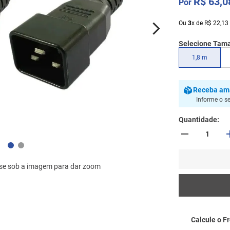
R$
63
,
0
Ou
3
x
de
R$
22
,
13
Selecione Tam
1,8 m
Receba
am
Informe o s
Quantidade
se sob a imagem para dar zoom
Calcule o Fr