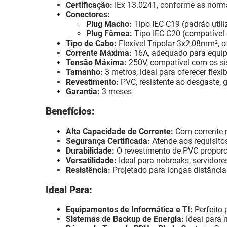
Certificação:
IEx 13.0241, conforme as norm
Conectores:
Plug Macho:
Tipo IEC C19 (padrão util
Plug Fêmea:
Tipo IEC C20 (compatível
Tipo de Cabo:
Flexível Tripolar 3x2,08mm², 
Corrente Máxima:
16A, adequado para equip
Tensão Máxima:
250V, compatível com os sis
Tamanho:
3 metros, ideal para oferecer flexi
Revestimento:
PVC, resistente ao desgaste,
Garantia:
3 meses
Benefícios:
Alta Capacidade de Corrente:
Com corrente m
Segurança Certificada:
Atende aos requisito
Durabilidade:
O revestimento de PVC proporci
Versatilidade:
Ideal para nobreaks, servidor
Resistência:
Projetado para longas distância
Ideal Para:
Equipamentos de Informática e TI:
Perfeito 
Sistemas de Backup de Energia:
Ideal para 