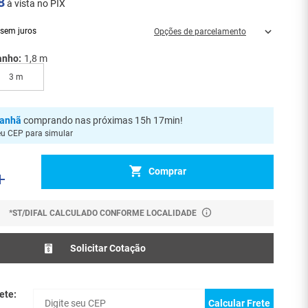
8
à vista no PIX
sem juros
Opções de parcelamento
anho:
1,8 m
3 m
anhã
comprando nas próximas 15h 17min
!
eu CEP para simular
Comprar
*ST/DIFAL CALCULADO CONFORME LOCALIDADE
Solicitar Cotação
ete:
Calcular Frete