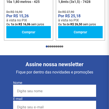
Garantia
:
3 meses
, proporcionando tranquilidade em
10a 1,80 metros - 425
1,8mts (3x1,5) - 7428
sua compra.
De
R$
16
,
90
De
R$
27
,
90
Compatibilidade
: Ideal para
computadores
,
R$
15
,
26
R$
25
,
18
televisores
,
monitores
,
fontes de alimentação
e
à vista no PIX
à vista no PIX
outros aparelhos que exigem uma conexão elétrica
Ou
1
x
de
R$
16
,
06
sem juros
Ou
1
x
de
R$
26
,
50
sem juros
confiável.
Comprar
Comprar
Conectores
:
Plug Macho
: Padrão
NBR 14136
(padrão
brasileiro)
Plug Fêmea
: Tipo
IEC
, compatível com a
maioria dos equipamentos elétricos.
Assine nossa newsletter
Tipo de Cabo
: Flexível tripolar 3x0,75mm²,
oferecendo maior durabilidade e segurança para o
Fique por dentro das novidades e promoções
uso diário.
Nome
Revestimento
: Feito com borracha de alta qualidade,
resistente ao desgaste, garantindo que o cabo
suporte longas jornadas de uso sem perder sua
eficiência.
E-mail
Corrente Máxima
: 10A, adequado para a maioria dos