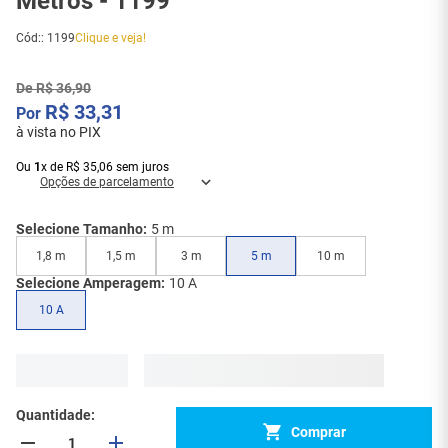
Metros - 1199
Cód:
:
1199
Clique e veja!
De
R$
36
,
90
R$
33
,
31
à vista no PIX
Ou
1
x
de
R$
35
,
06
sem juros
Opções de parcelamento
Selecione Tamanho:
5 m
1,8 m
1,5 m
3 m
5 m
10 m
Selecione Amperagem:
10 A
10 A
Quantidade
Comprar