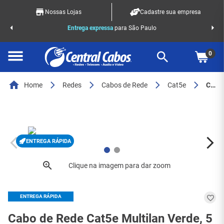
Nossas Lojas
Cadastre sua empresa
o Racks
Entrega expressa
para São Paulo
0
Home
Redes
Cabos de Rede
Cat5e
Cabo de Rede Cat5e LSZH Verde - MultiLAN Furukawa (23200138)
ENTREGA RÁPIDA
ENTREGA RÁPIDA
Cabo de Rede Cat5e Multilan Verde, 5