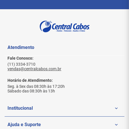
Instruções de Uso
Planeje rotas respeitando afastamento de
energia e raio mínimo de curvatura.
Lance sem exceder tração; mantenha torção
dos pares até a terminação.
Termine em T568A ou T568B conforme o
Atendimento
padrão do projeto.
Certifique o enlace com testador apropriado à
Fale Conosco:
categoria.
(11) 3334-3710
vendas@centralcabos.com.br
Conteúdo da Embalagem
Horário de Atendimento:
caixa do cabo (comprimento conforme
Seg. à Sex das 08:30h às 17:20h
variante)
Sábado das 08:30h às 13h
FAQ
Institucional
Pode ser utilizado em ambientes de alta
circulação?
Quem Somos
Ajuda e Suporte
Sim, o revestimento LSZH é indicado para