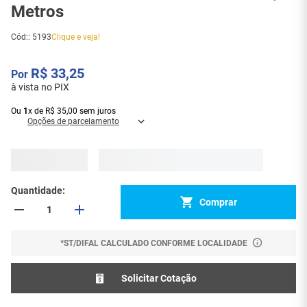
Metros
Cód:
:
5193
Clique e veja!
R$
33
,
25
à vista no PIX
Ou
1
x
de
R$
35
,
00
sem juros
Opções de parcelamento
Quantidade
Comprar
*ST/DIFAL CALCULADO CONFORME LOCALIDADE
Solicitar Cotação