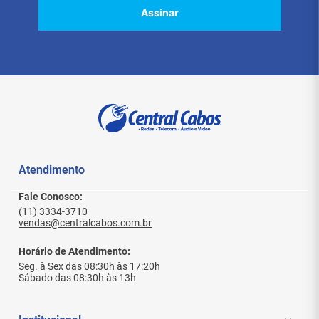
segura, protegendo o cabo contra danos
Assinar
mecânicos e desgastes ao longo do tempo.
Benefícios:
Desempenho de Alta Velocidade:
Suporta
transmissões de até 10 Gbps, ideal para
ambientes de rede exigentes que demandam
grandes volumes de dados.
Baixa Interferência:
A construção U/UTP com
pares trançados ajuda a reduzir
significativamente a interferência
Atendimento
eletromagnética, garantindo uma transmissão
de dados eficiente e sem perdas.
Fácil Instalação:
O cabo possui uma capa
Fale Conosco:
flexível de PVC na cor branca, o que facilita a
(11) 3334-3710
vendas@centralcabos.com.br
instalação em ambientes corporativos e
comerciais, com um design discreto e
profissional.
Horário de Atendimento:
Versatilidade:
Ideal para uso em sistemas de
Seg. à Sex das 08:30h às 17:20h
cabeamento estruturado, conectando patch
Sábado das 08:30h às 13h
panels, switches, roteadores e outros
dispositivos de rede em escritórios, indústrias,