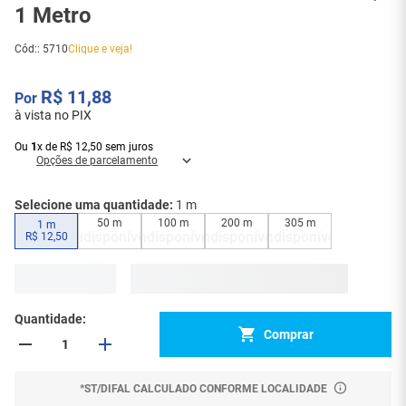
1 Metro
Cód:
:
5710
Clique e veja!
R$
11
,
88
à vista no PIX
Ou
1
x
de
R$
12
,
50
sem juros
Opções de parcelamento
Selecione uma quantidade:
1 m
50 m
100 m
200 m
305 m
1 m
Indisponível
Indisponível
Indisponível
Indisponível
R$
12
,
50
Quantidade
Comprar
*ST/DIFAL CALCULADO CONFORME LOCALIDADE