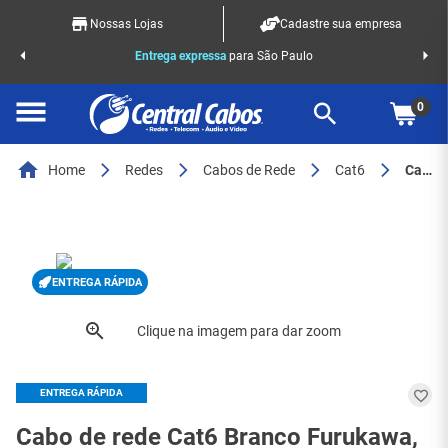
Nossas Lojas
Cadastre sua empresa
o Racks
Entrega expressa
para São Paulo
0
Home
Redes
Cabos de Rede
Cat6
Cabo de rede Cat6 Branco Furukawa
ENTREGA RÁPIDA
ENTREGA RÁPIDA
Cabo de rede Cat6 Branco Furukawa,