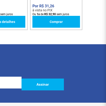
R$
31
,
26
à vista no PIX
sem juros
Ou
1
x
de
R$
32
,
90
sem juros
s detalhes
Comprar
Assinar