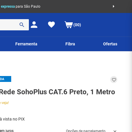
 expressa
para São Paulo
(00)
Ferramenta
Fibra
Ofertas
IDA
Rede SohoPlus CAT.6 Preto, 1 Metro
 veja!
à vista no PIX
em juros
Opções de parcelamento