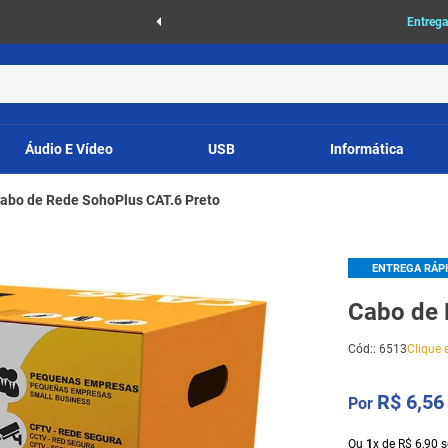
as
Entrega
Áudio E Vídeo
USB
Informática
abo de Rede SohoPlus CAT.6 Preto
ENTREGA RÁP
Cabo de 
Cód:
:
6513
Clique e
R$
6
,
56
Ou
1
x
de
R$
6
,
90
s