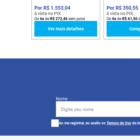
R$
1
.
553
,
04
R$
350
,
55
à vista no PIX
à vista no PIX
Ou
6
x
de
R$
272
,
46
sem juros
Ou
6
x
de
R$
61
,
50
s
Ver mais detalhes
Comp
Nome
Ao me registrar, eu aceito os
Termos de Uso
da lo