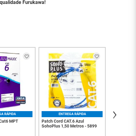
 qualidade Furukawa!
ENT
Cabo de Red
Preto
R$
6
,
5
à vista no PI
Ou
1
x
de
R$
6
,
Ver m
GA RÁPIDA
ENTREGA RÁPIDA
 Cat6 MPT
Patch Cord CAT.6 Azul
SohoPlus 1,50 Metros - 5899