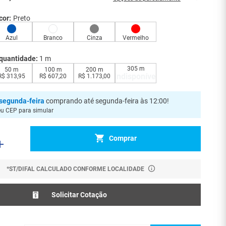
cor:
Preto
Azul
Branco
Cinza
Vermelho
quantidade:
1 m
305 m
50 m
100 m
200 m
Indisponível
R$
313
,
95
R$
607
,
20
R$
1
.
173
,
00
segunda-feira
comprando até segunda-feira às 12:00
!
eu CEP para simular
Comprar
*ST/DIFAL CALCULADO CONFORME LOCALIDADE
Solicitar Cotação