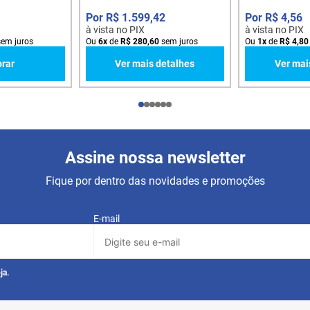
R$
1
.
599
,
42
R$
4
,
56
à vista no PIX
à vista no PIX
em juros
Ou
6
x
de
R$
280
,
60
sem juros
Ou
1
x
de
R$
4
,
80
rar
Ver mais detalhes
Ver mai
Assine nossa newsletter
Fique por dentro das novidades e promoções
E-mail
ja.