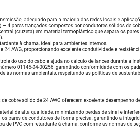
nsmissão, adequado para a maioria das redes locais e aplicaç
 – 4 pares trançados compostos por condutores sólidos de cobr
ntral (cruzeta) em material termoplástico que separa os pares
).
rdante à chama, ideal para ambientes internos.
u de 24 AWG, proporcionando excelente condutividade e resistênci
ntrole do uso do cabo e ajuda no cálculo de lances durante a ins
 número 01145-04-00256, garantindo conformidade com os padrõ
de às normas ambientais, respeitando as políticas de sustentab
 de cobre sólido de 24 AWG oferecem excelente desempenho de 
terial de alta qualidade, minimizando perdas de sinal e interfer
s pares de condutores de forma precisa, garantindo a integridad
pa de PVC com retardante à chama, conforme as normas de segu