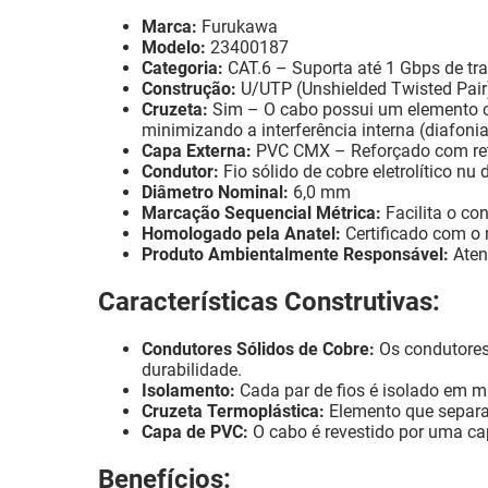
Marca:
Furukawa
Modelo:
23400187
Categoria:
CAT.6 – Suporta até 1 Gbps de tra
Construção:
U/UTP (Unshielded Twisted Pair)
Cruzeta:
Sim – O cabo possui um elemento ce
minimizando a interferência interna (diafonia
Capa Externa:
PVC CMX – Reforçado com reta
Condutor:
Fio sólido de cobre eletrolítico n
Diâmetro Nominal:
6,0 mm
Marcação Sequencial Métrica:
Facilita o co
Homologado pela Anatel:
Certificado com o
Produto Ambientalmente Responsável:
Aten
Características Construtivas:
Condutores Sólidos de Cobre:
Os condutores
durabilidade.
Isolamento:
Cada par de fios é isolado em ma
Cruzeta Termoplástica:
Elemento que separa o
Capa de PVC:
O cabo é revestido por uma ca
Benefícios: