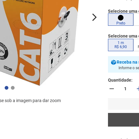
Selecione uma 
Preto
Selecione uma 
1 m
R$
6
,
90
Receba
na 
Informe o s
Quantidade
se sob a imagem para dar zoom