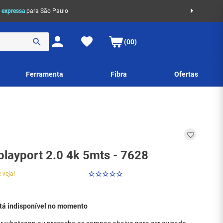
 expressa
para São Paulo
(00)
Ferramenta
Fibra
Ofertas
playport 2.0 4k 5mts - 7628
 veja!
stá indisponível no momento