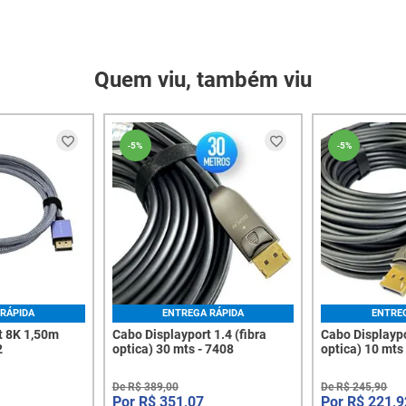
Quem viu, também viu
-
5%
-
5%
RÁPIDA
ENTREGA RÁPIDA
ENTRE
t 8K 1,50m
Cabo Displayport 1.4 (fibra
Cabo Displaypo
2
optica) 30 mts - 7408
optica) 10 mts
De
R$
389
,
00
De
R$
245
,
90
R$
351
,
07
R$
221
,
9