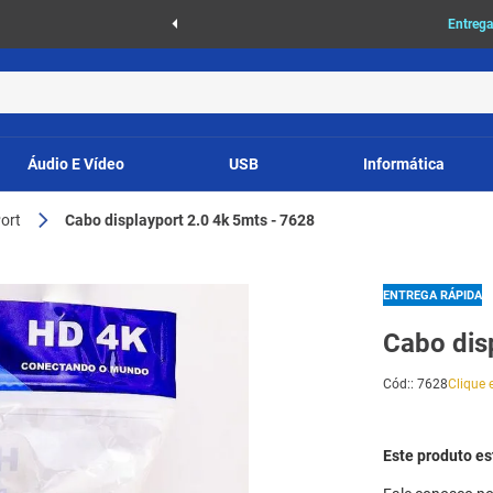
as
Entrega
Áudio E Vídeo
USB
Informática
ort
Cabo displayport 2.0 4k 5mts - 7628
ENTREGA RÁPIDA
Cabo dis
Cód:
:
7628
Clique e
Este produto e