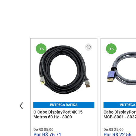
-
5%
-
5%
ENTREGA RÁPIDA
ENTREGA 
O Cabo DisplayPort 4K 15
Cabo DisplayPor
Metros 60 Hz - 8309
MCB-8001 - 803
De
R$
85
,
00
De
R$
25
,
00
R$
76
,
71
R$
22
,
56