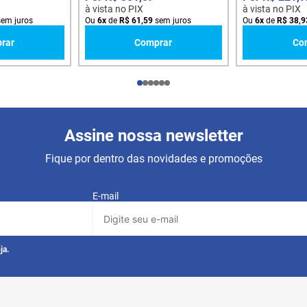
à vista no PIX
à vista no PIX
em juros
Ou
6
x
de
R$
61
,
59
sem juros
Ou
6
x
de
R$
38
,
9
rar
Comprar
Co
Assine nossa newsletter
Fique por dentro das novidades e promoções
E-mail
ja.