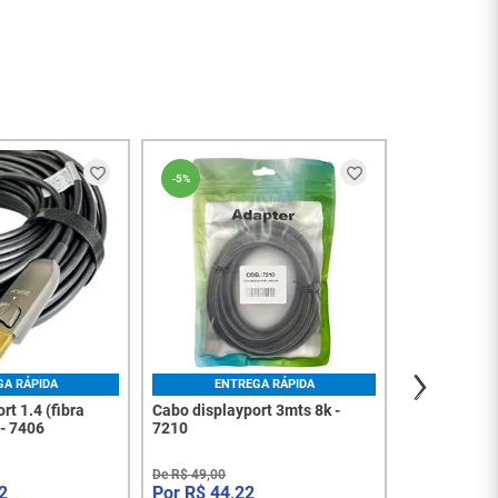
ENT
-
5%
-
5%
Cabo displa
metros - 52
De
R$
22
,
00
R$
19
,
à vista no PI
Ou
1
x
de
R$
2
GA RÁPIDA
ENTREGA RÁPIDA
rt 1.4 (fibra
Cabo displayport 3mts 8k -
 - 7406
7210
De
R$
49
,
00
2
R$
44
,
22