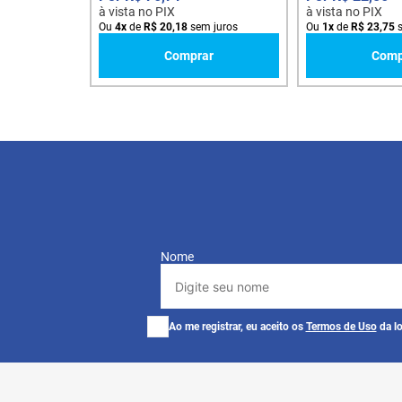
à vista no PIX
à vista no PIX
Ou
4
x
de
R$
20
,
18
sem juros
Ou
1
x
de
R$
23
,
75
s
Comprar
Comp
Nome
Ao me registrar, eu aceito os
Termos de Uso
da lo