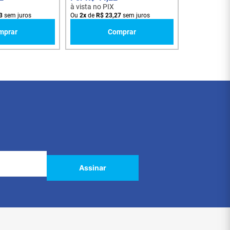
à vista no PIX
3
sem juros
Ou
2
x
de
R$
23
,
27
sem juros
mprar
Comprar
Assinar