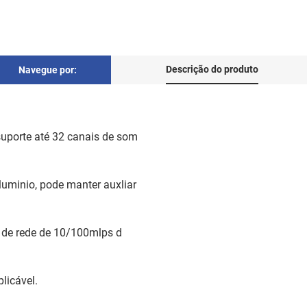
Descrição do produto
Navegue por:
suporte até 32 canais de som
luminio, pode manter auxliar
o de rede de 10/100mlps d
plicável.