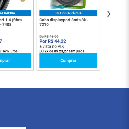
GA RÁPIDA
ENTREGA RÁPIDA
rt 1.4 (fibra
Cabo displayport 3mts 8k -
 - 7408
7210
De
R$
49
,
00
7
R$
44
,
22
à vista no PIX
9
sem juros
Ou
2
x
de
R$
23
,
27
sem juros
mprar
Comprar