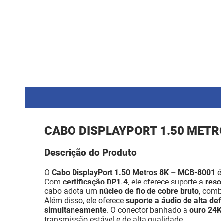
CABO DISPLAYPORT 1.50 METR
Descrição do Produto
O
Cabo DisplayPort 1.50 Metros 8K – MCB-8001
é
Com
certificação DP1.4
, ele oferece suporte a
reso
cabo adota um
núcleo de fio de cobre bruto
, com
Além disso, ele oferece
suporte a áudio de alta de
simultaneamente
. O conector banhado a
ouro 24
transmissão estável e de alta qualidade.