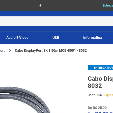
as
Entrega
Áudio E Vídeo
USB
Informática
ort
Cabo DisplayPort 8K 1,50m MCB-8001 - 8032
ENTREGA RÁP
Cabo Dis
8032
Cód:
:
8032
Clique e
De
R$
25
,
00