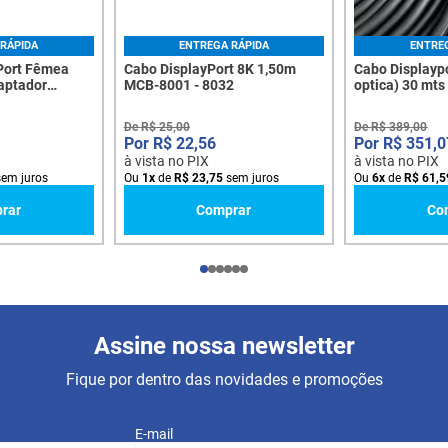
RÁPIDA
ENTREGA RÁPIDA
ENTRE
Port Fêmea
Cabo DisplayPort 8K 1,50m
Cabo Displaypo
aptador
MCB-8001 - 8032
optica) 30 mts
pinos - 8104
De
R$
25
,
00
De
R$
389
,
00
R$
22
,
56
R$
351
,
0
à vista no PIX
à vista no PIX
em juros
Ou
1
x
de
R$
23
,
75
sem juros
Ou
6
x
de
R$
61
,
5
rar
Comprar
Co
Assine nossa newsletter
Fique por dentro das novidades e promoções
E-mail