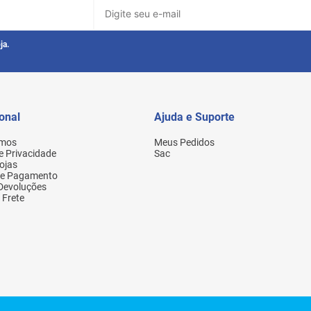
ja.
ional
Ajuda e Suporte
mos
Meus Pedidos
de Privacidade
Sac
ojas
de Pagamento
 Devoluções
 Frete