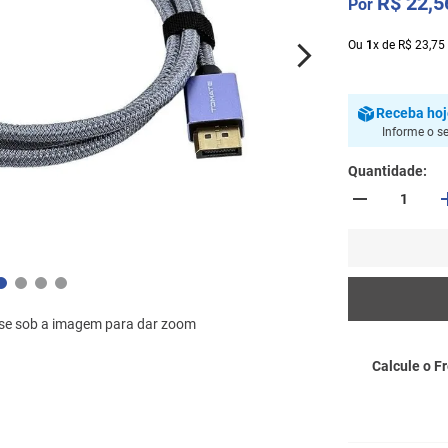
R$
22
,
5
Ou
1
x
de
R$
23
,
75
Receba
ho
Informe o s
Quantidade
se sob a imagem para dar zoom
Calcule o Fr