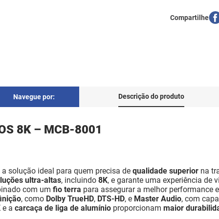
Descrição do produto
Navegue por:
OS 8K – MCB-8001
 a solução ideal para quem precisa de
qualidade superior
na tr
luções ultra-altas
, incluindo
8K
, e garante uma experiência de 
binado com um
fio terra
para assegurar a melhor performance e 
finição
, como
Dolby TrueHD
,
DTS-HD
, e
Master Audio
, com capa
K
e a
carcaça de liga de alumínio
proporcionam
maior durabilid