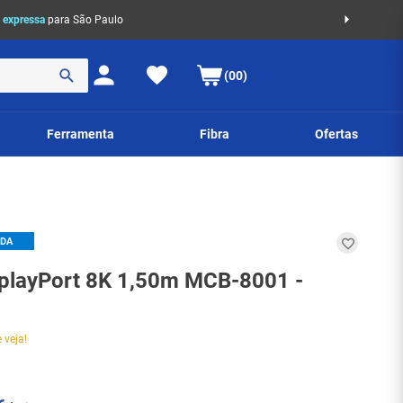
 expressa
para São Paulo
(00)
Ferramenta
Fibra
Ofertas
IDA
playPort 8K 1,50m MCB-8001 -
 veja!