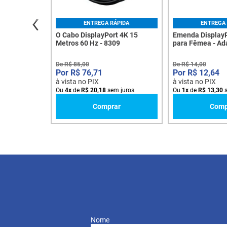
ENTREGA RÁPIDA
ENTREGA 
O Cabo DisplayPort 4K 15
Emenda Display
Metros 60 Hz - 8309
para Fêmea - Ad
Acoplador DP 20 
De
R$
85
,
00
De
R$
14
,
00
R$
76
,
71
R$
12
,
64
à vista no PIX
à vista no PIX
Ou
4
x
de
R$
20
,
18
sem juros
Ou
1
x
de
R$
13
,
30
s
Comprar
Comp
Nome