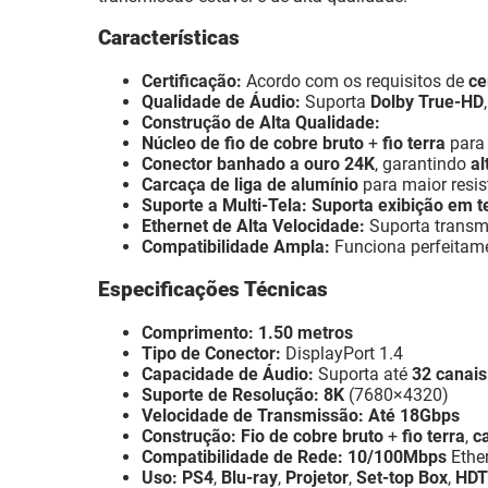
Características
Certificação:
Acordo com os requisitos de
ce
Qualidade de Áudio:
Suporta
Dolby True-HD
Construção de Alta Qualidade:
Núcleo de fio de cobre bruto
+
fio terra
para
Conector banhado a ouro 24K
, garantindo
al
Carcaça de liga de alumínio
para maior resis
Suporte a Multi-Tela:
Suporta exibição em t
Ethernet de Alta Velocidade:
Suporta transm
Compatibilidade Ampla:
Funciona perfeita
Especificações Técnicas
Comprimento:
1.50 metros
Tipo de Conector:
DisplayPort 1.4
Capacidade de Áudio:
Suporta até
32 canais
Suporte de Resolução:
8K
(7680×4320)
Velocidade de Transmissão:
Até 18Gbps
Construção:
Fio de cobre bruto
+
fio terra
,
c
Compatibilidade de Rede:
10/100Mbps
Ethe
Uso:
PS4
,
Blu-ray
,
Projetor
,
Set-top Box
,
HDT