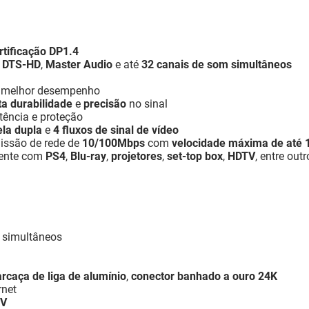
rtificação DP1.4
,
DTS-HD
,
Master Audio
e até
32 canais de som simultâneos
 melhor desempenho
ta durabilidade
e
precisão
no sinal
tência e proteção
ela dupla
e
4 fluxos de sinal de vídeo
issão de rede de
10/100Mbps
com
velocidade máxima de até
mente com
PS4
,
Blu-ray
,
projetores
,
set-top box
,
HDTV
, entre out
simultâneos
arcaça de liga de alumínio
,
conector banhado a ouro 24K
rnet
V