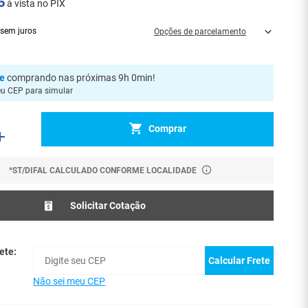
6
à vista no PIX
sem juros
Opções de parcelamento
je
comprando nas próximas 9h 0min
!
eu CEP para simular
Comprar
*ST/DIFAL CALCULADO CONFORME LOCALIDADE
Solicitar Cotação
ete:
Calcular Frete
Não sei meu CEP