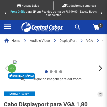
Nossas Lojas
Cadastre sua empresa
Frete Grátis
para SP em Pedidos acima de R$199,00 - Exceto Racks
e Canaletas
0
Home
Áudio e Vídeo
DisplayPort
VGA
Cabo Displayport para VGA 1,80 Metros - 2711
-
5%
ENTREGA RÁPIDA
ENTREGA RÁPIDA
Cabo Displayport para VGA 1,80