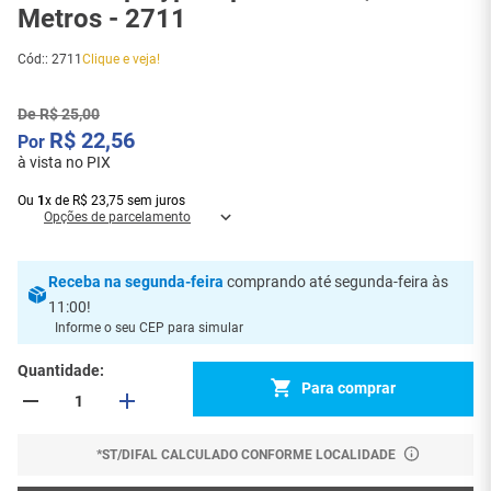
Metros - 2711
Cód:
:
2711
Clique e veja!
De
R$
25
,
00
R$
22
,
56
à vista no PIX
Ou
1
x
de
R$
23
,
75
sem juros
Opções de parcelamento
Receba
na segunda-feira
comprando até segunda-feira às
11:00
!
Informe o seu CEP para simular
Quantidade
Para comprar
*ST/DIFAL CALCULADO CONFORME LOCALIDADE