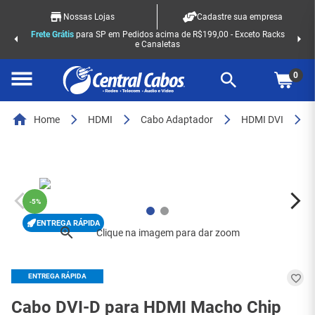
Nossas Lojas
Cadastre sua empresa
Frete Grátis
para SP em Pedidos acima de R$199,00 - Exceto Racks
e Canaletas
0
Home
HDMI
Cabo Adaptador
HDMI DVI
-
5%
ENTREGA RÁPIDA
ENTREGA RÁPIDA
Cabo DVI-D para HDMI Macho Chip