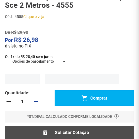
Sce 2 Metros - 4555
Cód:
:
4555
Clique e veja!
De
R$
29
,
90
R$
26
,
98
à vista no PIX
Ou
1
x
de
R$
28
,
40
sem juros
Opções de parcelamento
Quantidade
Comprar
*ST/DIFAL CALCULADO CONFORME LOCALIDADE
Solicitar Cotação