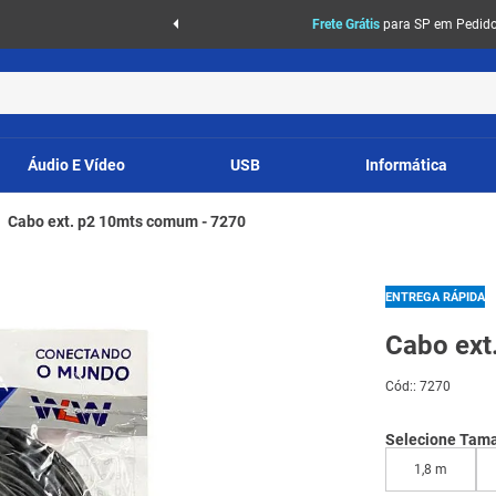
Frete Grátis
para SP em Pedidos
Áudio E Vídeo
USB
Informática
Cabo ext. p2 10mts comum - 7270
ENTREGA RÁPIDA
Cabo ext
Cód:
:
7270
Selecione Tam
1,8 m