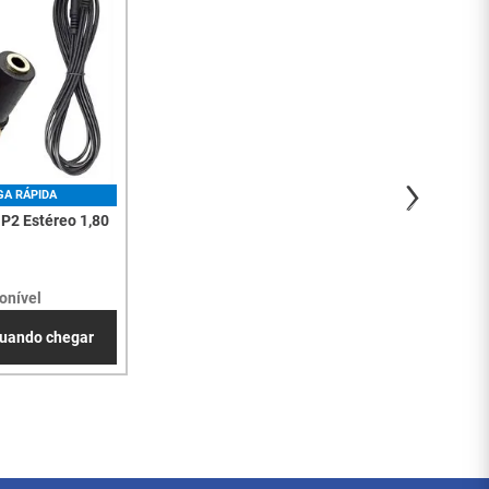
GA RÁPIDA
 P2 Estéreo 1,80
onível
uando chegar