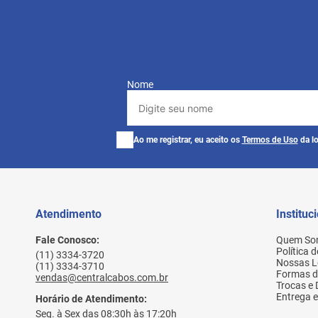
Nome
Ao me registrar, eu aceito os
Termos de Uso
da lo
Atendimento
Instituc
Fale Conosco:
Quem So
Política 
(11) 3334-3720
Nossas L
(11) 3334-3710
Formas 
vendas@centralcabos.com.br
Trocas e
Entrega e
Horário de Atendimento:
Seg. à Sex das 08:30h às 17:20h