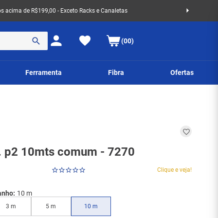
 acima de R$199,00 - Exceto Racks e Canaletas
(00)
Ferramenta
Fibra
Ofertas
. p2 10mts comum - 7270
Clique e veja!
anho:
10 m
3 m
5 m
10 m