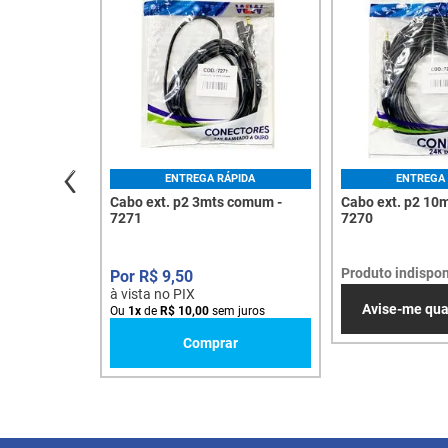
ENTREGA RÁPIDA
ENTREGA 
Cabo ext. p2 3mts comum -
Cabo ext. p2 10
7271
7270
Produto indispon
R$
9
,
50
à vista no PIX
Avise-me qu
Ou
1
x
de
R$
10
,
00
sem juros
Comprar