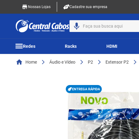
Nossas Lojas
Cadastre sua empresa
Faça sua busca aqui
Redes
Racks
HDMI
Home
Áudio e Vídeo
P2
Extensor P2
ENTREGA RÁPIDA