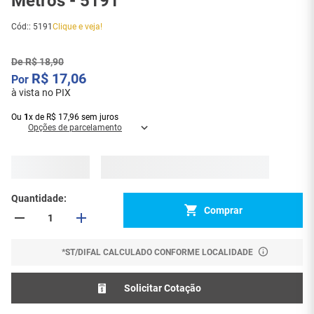
Metros - 5191
Cód:
:
5191
Clique e veja!
De
R$
18
,
90
R$
17
,
06
à vista no PIX
Ou
1
x
de
R$
17
,
96
sem juros
Opções de parcelamento
Quantidade
Comprar
*ST/DIFAL CALCULADO CONFORME LOCALIDADE
Solicitar Cotação