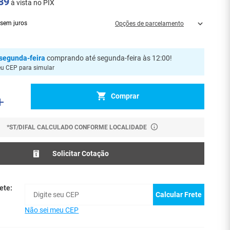
89
à vista no PIX
sem juros
Opções de parcelamento
segunda-feira
comprando até segunda-feira às 12:00
!
eu CEP para simular
Comprar
*ST/DIFAL CALCULADO CONFORME LOCALIDADE
Solicitar Cotação
ete:
Calcular Frete
Não sei meu CEP