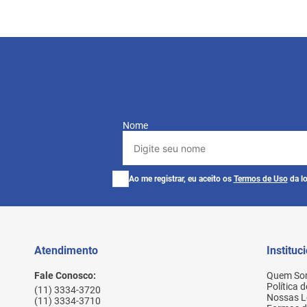
Nome
Ao me registrar, eu aceito os
Termos de Uso
da lo
Atendimento
Instituc
Fale Conosco:
Quem So
Política 
(11) 3334-3720
Nossas L
(11) 3334-3710