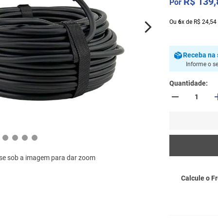
R$
139
,
Ou
6
x
de
R$
24
,
54
Receba
na 
Informe o s
Quantidade
se sob a imagem para dar zoom
Calcule o Fr