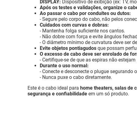
DISPLAY:
Dispositivo de exibição (ex: TV, mon
Após os testes e validações, organize o c
Ao passar o cabo por conduítes ou dutos:
- Segure pelo corpo do cabo, não pelos conect
Cuidados com curvas e dobras:
- Mantenha folga suficiente nos cantos.
- Não dobre com força e evite ângulos fecha
- O diâmetro mínimo de curvatura deve ser d
Evite objetos pontiagudos
que possam perfura
O excesso de cabo deve ser enrolado de fo
- Certifique-se de que as espiras não estej
Durante o uso normal:
- Conecte e desconecte o plugue segurando o
- Nunca puxe o cabo diretamente.
Este é o cabo ideal para
home theaters, salas de c
segurança e confiabilidade
em um só produto.