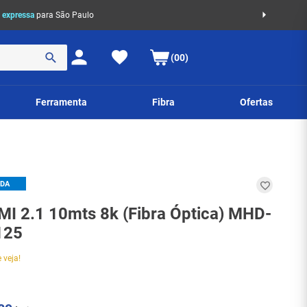
 expressa
para São Paulo
(00)
Ferramenta
Fibra
Ofertas
IDA
I 2.1 10mts 8k (Fibra Óptica) MHD-
125
 veja!