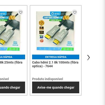
ENT
Cabo hdmi 2.
optica) - 76
Produto indi
Avise-me
GA RÁPIDA
ENTREGA RÁPIDA
8k 25mts (fibra
Cabo hdmi 2.1 8k 100mts (fibra
optica) - 7644
onível
Produto indisponível
uando chegar
Avise-me quando chegar