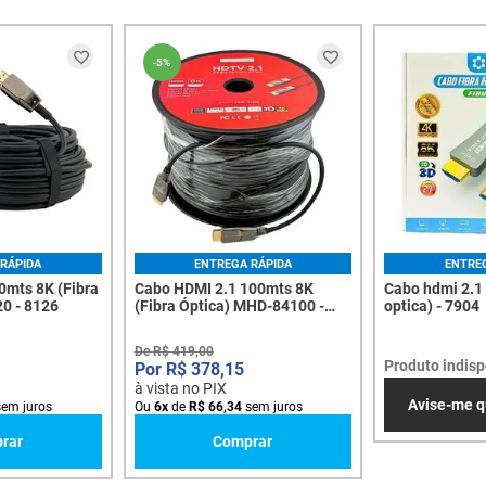
-
5%
RÁPIDA
ENTREGA RÁPIDA
ENTRE
0mts 8K (Fibra
Cabo HDMI 2.1 100mts 8K
Cabo hdmi 2.1 
0 - 8126
(Fibra Óptica) MHD-84100 -
optica) - 7904
8130
De
R$
419
,
00
Produto indisp
R$
378
,
15
à vista no PIX
Avise-me q
em juros
Ou
6
x
de
R$
66
,
34
sem juros
rar
Comprar