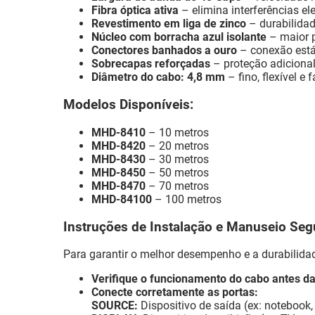
Fibra óptica ativa
– elimina interferências e
Revestimento em liga de zinco
– durabilidad
Núcleo com borracha azul isolante
– maior p
Conectores banhados a ouro
– conexão estáv
Sobrecapas reforçadas
– proteção adicional
Diâmetro do cabo: 4,8 mm
– fino, flexível e f
Modelos Disponíveis:
MHD-8410
– 10 metros
MHD-8420
– 20 metros
MHD-8430
– 30 metros
MHD-8450
– 50 metros
MHD-8470
– 70 metros
MHD-84100
– 100 metros
Instruções de Instalação e Manuseio Seg
Para garantir o melhor desempenho e a durabilida
Verifique o funcionamento do cabo antes da 
Conecte corretamente as portas:
SOURCE:
Dispositivo de saída (ex: notebook,