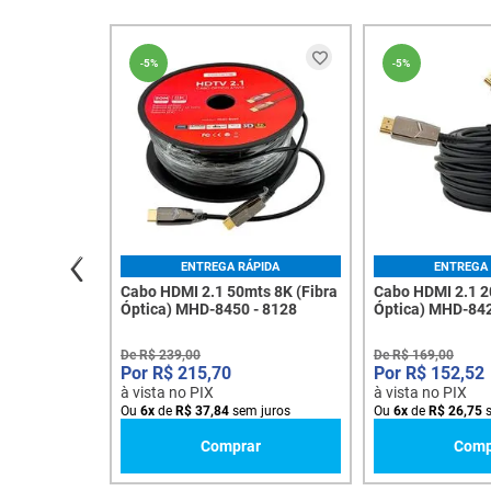
-
5%
-
5%
ENTREGA RÁPIDA
ENTREGA 
Cabo HDMI 2.1 50mts 8K (Fibra
Cabo HDMI 2.1 2
Óptica) MHD-8450 - 8128
Óptica) MHD-842
De
R$
239
,
00
De
R$
169
,
00
R$
215
,
70
R$
152
,
52
à vista no PIX
à vista no PIX
Ou
6
x
de
R$
37
,
84
sem juros
Ou
6
x
de
R$
26
,
75
s
Comprar
Comp