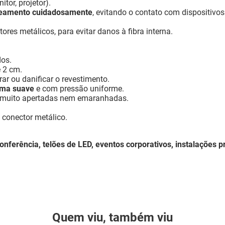
itor, projetor).
abeamento cuidadosamente
, evitando o contato com dispositivos
ores metálicos, para evitar danos à fibra interna.
dos.
e 2 cm.
r ou danificar o revestimento.
rma suave
e com pressão uniforme.
am muito apertadas nem emaranhadas.
 conector metálico.
onferência, telões de LED, eventos corporativos, instalações p
Quem viu, também viu