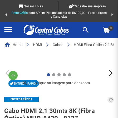
Nossas Lojas
Cadastre sua empresa
Frete Grátis
para SP em Pedidos acima de R$199,00 - Exceto Racks
e Canaletas
0
Home
HDMI
Cabos
HDMI Fibra Óptica 2.1 8K
-
5%
ENTREGA RÁPIDA
ENTREGA RÁPIDA
Cabo HDMI 2.1 30mts 8K (Fibra