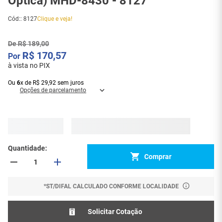
Óptica) MHD-8430 - 8127
Cód:
:
8127
Clique e veja!
De
R$
189
,
00
R$
170
,
57
à vista no PIX
Ou
6
x
de
R$
29
,
92
sem juros
Opções de parcelamento
Quantidade
Comprar
*ST/DIFAL CALCULADO CONFORME LOCALIDADE
Solicitar Cotação