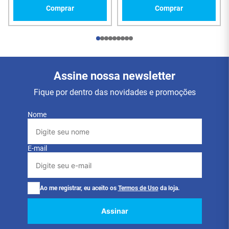
interferência
Comprar
Comprar
Opções de Uso:
• Conectar TVs 4K a decodificadores, notebooks,
projetores ou soundbars
Assine nossa newsletter
• Ideal para home theaters, salas de reunião e setups
gamers
Fique por dentro das novidades e promoções
• Instalações planejadas com canaletas, painéis e
móveis sob medida
Nome
Vantagens:
E-mail
• Instalação descomplicada com plug removível
• Funciona com os principais aparelhos HDMI 2.0
• Compatível com HDR10, HLG, Dolby Vision e Dolby
Ao me registrar, eu aceito os
Termos de Uso
da loja.
ATMOS
• Design flat discreto, perfeito para ambientes com
estética limpa
Assinar
• Garantia de 3 anos direto com o fabricante