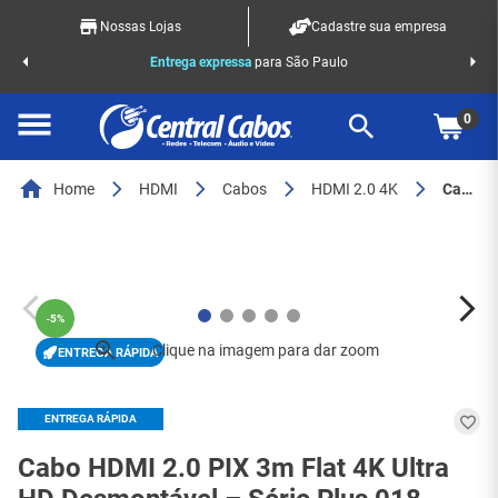
Nossas Lojas
Cadastre sua empresa
o Racks
Entrega expressa
para São Paulo
0
Home
HDMI
Cabos
HDMI 2.0 4K
Cabo HDMI 2.0 PIX 3m Flat 4K Ultra HD Desmontável – Série Plus 018-9823 - 3484
-
5%
ENTREGA RÁPIDA
ENTREGA RÁPIDA
Cabo HDMI 2.0 PIX 3m Flat 4K Ultra