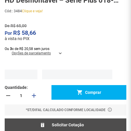
HD Desmontável – Série Plus 018-
9823 - 3484
Cód:
:
3484
Clique e veja!
De
R$
65
,
00
R$
58
,
66
à vista no PIX
Ou
3
x
de
R$
20
,
58
sem juros
Opções de parcelamento
Quantidade
Comprar
*ST/DIFAL CALCULADO CONFORME LOCALIDADE
Solicitar Cotação