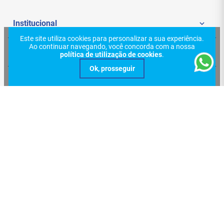
Institucional
Este site utiliza cookies para personalizar a sua experiência.
Ao continuar navegando, você concorda com a nossa
Quem Somos
Ajuda e Suporte
política de utilização de cookies
.
Politica de Privacidade
Meus Pedidos
Redes Sociais
Nossas Lojas
Sac
Formas de Pagamento
Trocas e Devoluções
Entregas e Frete
Certificações