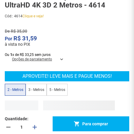
UltraHD 4K 3D 2 Metros - 4614
Cód:
:
4614
Clique e veja!
De
R$
35
,
00
R$
31
,
59
à vista no PIX
Ou
1
x
de
R$
33
,
25
sem juros
Opções de parcelamento
APROVEITE! LEVE MAIS E PAGUE MENOS!
2 - Metros
3 - Metros
5 - Metros
Quantidade
Para comprar