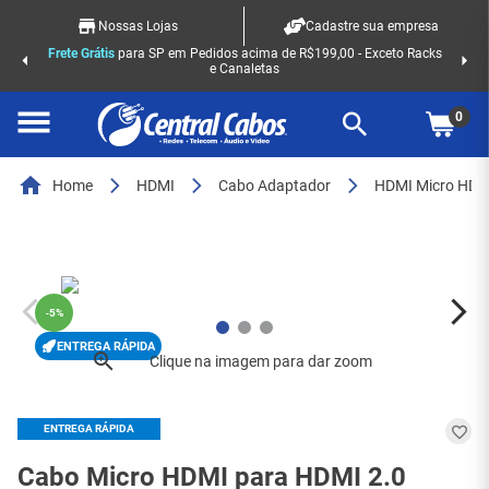
Nossas Lojas
Cadastre sua empresa
Frete Grátis
para SP em Pedidos acima de R$199,00 - Exceto Racks
e Canaletas
0
Home
HDMI
Cabo Adaptador
HDMI Micro HDM
-
5%
ENTREGA RÁPIDA
ENTREGA RÁPIDA
Cabo Micro HDMI para HDMI 2.0