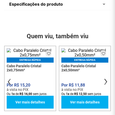
Especificações do produto
Cabo Paralelo Cristal 2x0,75mm² da Central Cabos é
ideal para ser utilizado em interligação de
equipamento de áudio. Eficiente contra ruídos e
Marca
Central Cabos
interferências eletromagnéticas.
Referência do
5634
Modelo
Quem viu, também viu
Conteúdo da
Cabo Paralelo Cristal
Embalagem
2x0,75mm²
Garantia do
3 Meses
Fornecedor
ENTREGA RÁPIDA
ENTREGA RÁPIDA
Cabo Paralelo Cristal
Cabo Paralelo Cristal
2x0,75mm²
2x0,50mm²