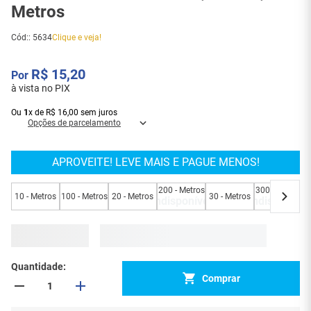
Metros
Cód:
:
5634
Clique e veja!
R$
15
,
20
à vista no PIX
Ou
1
x
de
R$
16
,
00
sem juros
Opções de parcelamento
APROVEITE! LEVE MAIS E PAGUE MENOS!
200 - Metros
300 - Metros
10 - Metros
100 - Metros
20 - Metros
30 - Metros
4
Indisponível
Indisponível
Quantidade
Comprar