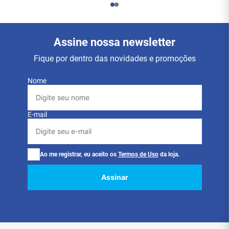
R$
15
,
20
R$
11
,
88
à vista no PIX
à vista no PIX
Ou
1
x
de
R$
16
,
00
sem juros
Ou
1
x
de
R$
12
,
50
sem juros
Ver mais detalhes
Ver mais detalhes
Assine nossa newsletter
Fique por dentro das novidades e promoções
Nome
E-mail