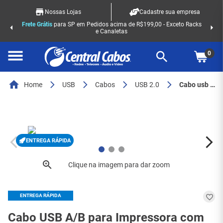
Nossas Lojas
Cadastre sua empresa
Frete Grátis
para SP em Pedidos acima de R$199,00 - Exceto Racks
e Canaletas
0
Home
USB
Cabos
USB 2.0
Cabo usb a/b para impressora com filtro
ENTREGA RÁPIDA
ENTREGA RÁPIDA
Cabo USB A/B para Impressora com