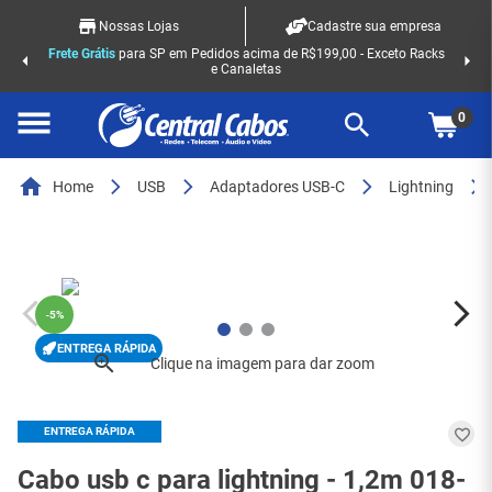
Nossas Lojas
Cadastre sua empresa
Frete Grátis
para SP em Pedidos acima de R$199,00 - Exceto Racks
e Canaletas
0
Home
USB
Adaptadores USB-C
Lightning
-
5%
ENTREGA RÁPIDA
ENTREGA RÁPIDA
Cabo usb c para lightning - 1,2m 018-