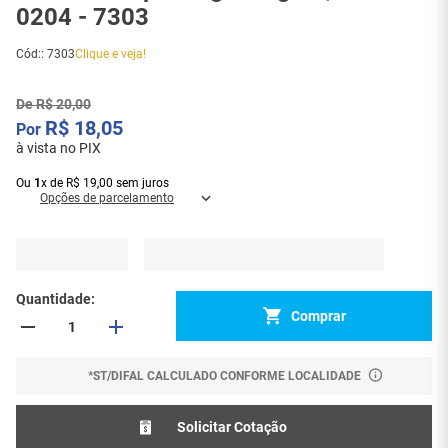
0204 - 7303
Cód:
:
7303
Clique e veja!
De
R$
20
,
00
R$
18
,
05
à vista no PIX
Ou
1
x
de
R$
19
,
00
sem juros
Opções de parcelamento
Quantidade
Comprar
*ST/DIFAL CALCULADO CONFORME LOCALIDADE
Solicitar Cotação