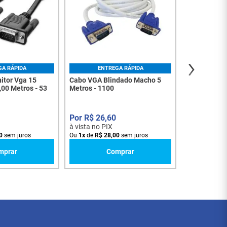
R$
35
,
à vista no PI
Ou
1
x
de
R$
3
GA RÁPIDA
ENTREGA RÁPIDA
itor Vga 15
Cabo VGA Blindado Macho 5
00 Metros - 53
Metros - 1100
R$
26
,
60
à vista no PIX
0
sem juros
Ou
1
x
de
R$
28
,
00
sem juros
mprar
Comprar