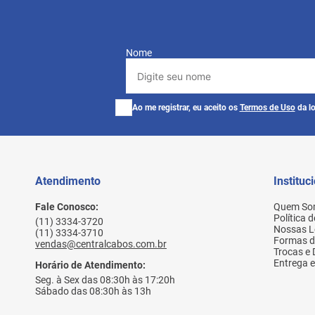
Nome
Ao me registrar, eu aceito os
Termos de Uso
da lo
Atendimento
Instituc
Fale Conosco:
Quem So
Política 
(11) 3334-3720
Nossas L
(11) 3334-3710
Formas 
vendas@centralcabos.com.br
Trocas e
Entrega e
Horário de Atendimento:
Seg. à Sex das 08:30h às 17:20h
Sábado das 08:30h às 13h