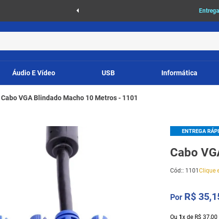
as
Entrega
Áudio E Vídeo
USB
Informática
Cabo VGA Blindado Macho 10 Metros - 1101
ENTREGA RÁP
Cabo VGA
Cód:
:
1101
Clique e
R$
35
,
1
Ou
1
x
de
R$
37
,
00