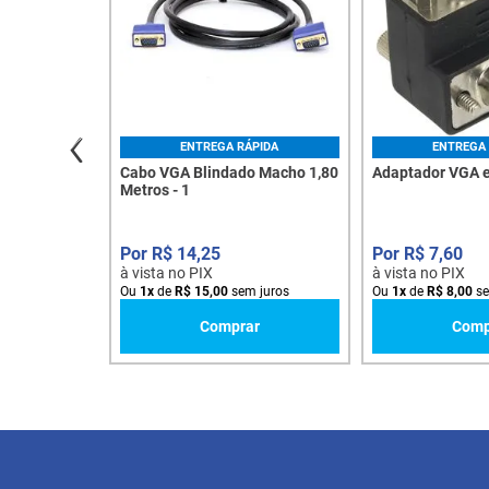
ENTREGA RÁPIDA
ENTREGA 
Cabo VGA Blindado Macho 1,80
Adaptador VGA e
Metros - 1
R$
14
,
25
R$
7
,
60
à vista no PIX
à vista no PIX
Ou
1
x
de
R$
15
,
00
sem juros
Ou
1
x
de
R$
8
,
00
se
Comprar
Comp