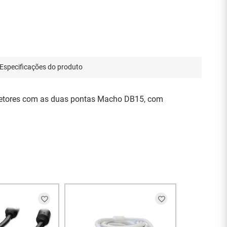
Especificações do produto
ojetores com as duas pontas Macho DB15, com
ENT
Cabo VGA Bl
Metros - 11