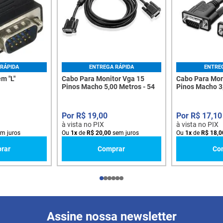
RÁPIDA
ENTREGA RÁPIDA
ENTRE
m "L"
Cabo Para Monitor Vga 15
Cabo Para Mon
Pinos Macho 5,00 Metros - 54
Pinos Macho 3,
R$
19
,
00
R$
17
,
10
à vista no PIX
à vista no PIX
m juros
Ou
1
x
de
R$
20
,
00
sem juros
Ou
1
x
de
R$
18
,
0
rar
Comprar
Co
Assine nossa newsletter