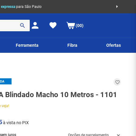
 expressa
para São Paulo
(00)
Ferramenta
Fibra
Ofertas
IDA
 Blindado Macho 10 Metros - 1101
 veja!
5
à vista no PIX
sem juros
Opções de parcelamento