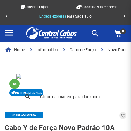
Nossas Lojas
Cadastre sua empresa
o Racks
Entrega expressa
para São Paulo
0
Home
Informática
Cabo de Força
Novo Padrã
-
5%
ENTREGA RÁPIDA
ENTREGA RÁPIDA
Cabo Y de Força Novo Padrão 10A