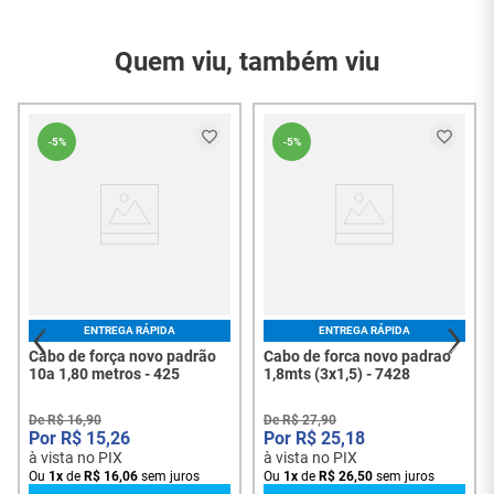
Referência do
segue todas as especificações do Inmetro, com
1969
Modelo
certificação IEx 13.0241, garantindo total segurança.
Quem viu, também viu
Garantia do
3 Meses
Fornecedor
01 Cabo Y de Força
Conteúdo da
-
5%
-
5%
Novo Padrão 10A 1,80
Embalagem
Metros
ENTREGA RÁPIDA
ENTREGA RÁPIDA
Cabo de força novo padrão
Cabo de forca novo padrao
10a 1,80 metros - 425
1,8mts (3x1,5) - 7428
De
R$
16
,
90
De
R$
27
,
90
R$
15
,
26
R$
25
,
18
à vista no PIX
à vista no PIX
Ou
1
x
de
R$
16
,
06
sem juros
Ou
1
x
de
R$
26
,
50
sem juros