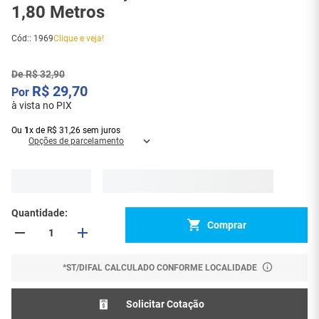
1,80 Metros
Cód:
:
1969
Clique e veja!
De
R$
32
,
90
R$
29
,
70
à vista no PIX
Ou
1
x
de
R$
31
,
26
sem juros
Opções de parcelamento
Quantidade
Comprar
*ST/DIFAL CALCULADO CONFORME LOCALIDADE
Solicitar Cotação