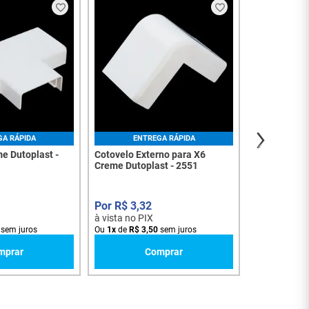
ENT
Cotovelo Int
Creme Dutop
R$
4
,
7
à vista no PI
Ou
1
x
de
R$
5
,
GA RÁPIDA
ENTREGA RÁPIDA
e Dutoplast -
Cotovelo Externo para X6
Creme Dutoplast - 2551
R$
3
,
32
à vista no PIX
sem juros
Ou
1
x
de
R$
3
,
50
sem juros
mprar
Comprar