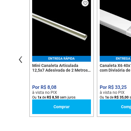
ENTREGA RÁPIDA
ENTREGA 
Mini Canaleta Articulada
Canaleta X6 40x
12,5x7 Adesivada de 2 Metros -
com Divisória de
4465
2597
R$
8
,
08
R$
33
,
25
à vista no PIX
à vista no PIX
Ou
1
x
de
R$
8
,
50
sem juros
Ou
1
x
de
R$
35
,
00
s
Comprar
Comp