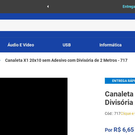
as
Entrega
Áudio E Vídeo
USB
Informática
Canaleta X1 20x10 sem Adesivo com Divisória de 2 Metros - 717
ENTREGA RÁP
Canaleta
Divisória
Cód:
:
717
Clique e 
R$
6
,
65