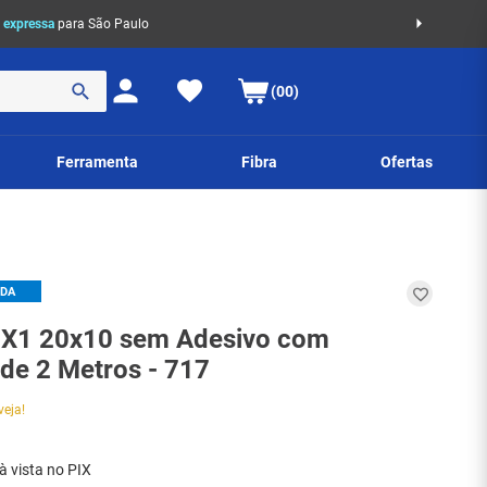
 expressa
para São Paulo
(00)
Ferramenta
Fibra
Ofertas
IDA
 X1 20x10 sem Adesivo com
 de 2 Metros - 717
veja!
à vista no PIX