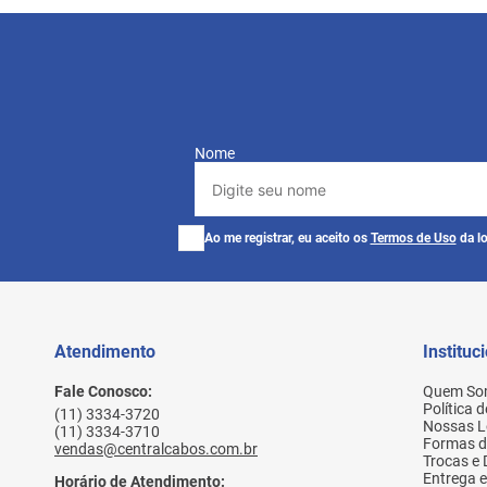
Nome
Ao me registrar, eu aceito os
Termos de Uso
da lo
Atendimento
Instituc
Fale Conosco:
Quem So
Política 
(11) 3334-3720
Nossas L
(11) 3334-3710
Formas 
vendas@centralcabos.com.br
Trocas e
Entrega e
Horário de Atendimento: