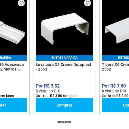
RÁPIDA
ENTREGA RÁPIDA
ENTRE
16 Adesivada
Luva para X6 Creme Dutoplast
T para X6 Crem
 2 Metros -
- 2553
2552
R$
3
,
32
R$
7
,
60
à vista no PIX
à vista no PIX
em juros
Ou
1
x
de
R$
3
,
50
sem juros
Ou
1
x
de
R$
8
,
00
rar
Comprar
Co