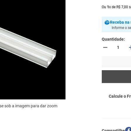
Ou
1
x
de
R$
7
,
00
s
Receba
na 
Informe o s
Quantidade
Calcule o Fr
se sob a imagem para dar zoom