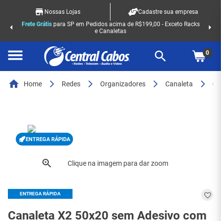
Nossas Lojas
Cadastre sua empresa
Frete Grátis
para SP em Pedidos acima de R$199,00 - Exceto Racks
e Canaletas
0
Home
Redes
Organizadores
Canaleta
Canaleta X2 50x20 sem Adesivo com Divisória de 2
ENTREGA RÁPIDA
ENTREGA RÁPIDA
Canaleta X2 50x20 sem Adesivo com