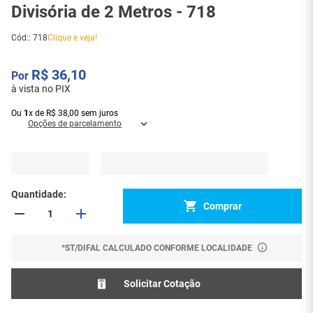
Divisória de 2 Metros - 718
Cód:
:
718
Clique e veja!
R$
36
,
10
à vista no PIX
Ou
1
x
de
R$
38
,
00
sem juros
Opções de parcelamento
Quantidade
Comprar
*ST/DIFAL CALCULADO CONFORME LOCALIDADE
Solicitar Cotação