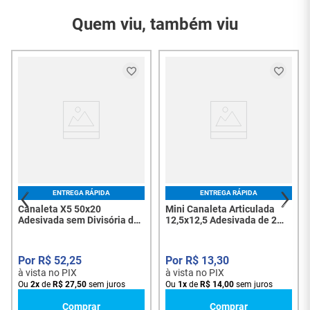
Modelo
casas de máquinas, em equipamentos para
intercomunicações, em instalações elétricas
Quem viu, também viu
Garantia do
comerciais, residenciais e industriais. As Canaletas
3 Meses
Fornecedor
X2 da Dutoplast se ajustam perfeitamente a sua
necessidade com uma infinidade de medidas
01 Canaleta X2 50x20
adaptáveis a qualquer projeto de instalação.
Conteúdo da
sem Adesivo com
Embalagem
Divisória de 2 Metros
ENTREGA RÁPIDA
ENTREGA RÁPIDA
Canaleta X5 50x20
Mini Canaleta Articulada
Adesivada sem Divisória de
12,5x12,5 Adesivada de 2
2 Metros - 5604
Metros - 4466
R$
52
,
25
R$
13
,
30
à vista no PIX
à vista no PIX
Ou
2
x
de
R$
27
,
50
sem juros
Ou
1
x
de
R$
14
,
00
sem juros
Comprar
Comprar