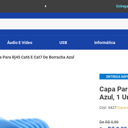
as
Entrega
Áudio E Vídeo
USB
Informática
 Para Rj45 Cat6 E Cat7 De Borracha Azul
ENTREGA RÁP
Capa Par
Azul, 1 
Cód:
:
6427
Clique e
De
R$
0
,
90