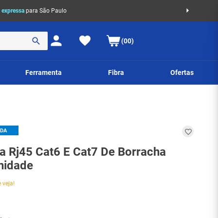
 expressa
para São Paulo
(00)
Ferramenta
Fibra
Ofertas
IDA
a Rj45 Cat6 E Cat7 De Borracha
Unidade
 veja!