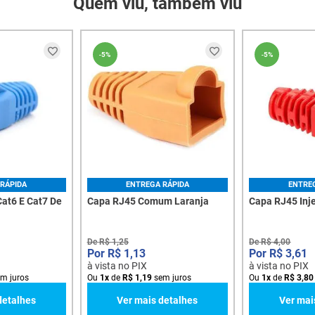
Quem viu, também viu
-
5%
-
5%
RÁPIDA
ENTREGA RÁPIDA
ENTRE
Cat6 E Cat7 De
Capa RJ45 Comum Laranja
Capa RJ45 Inj
De
R$
1
,
25
De
R$
4
,
00
R$
1
,
13
R$
3
,
61
à vista no PIX
à vista no PIX
m juros
Ou
1
x
de
R$
1
,
19
sem juros
Ou
1
x
de
R$
3
,
80
detalhes
Ver mais detalhes
Ver mai