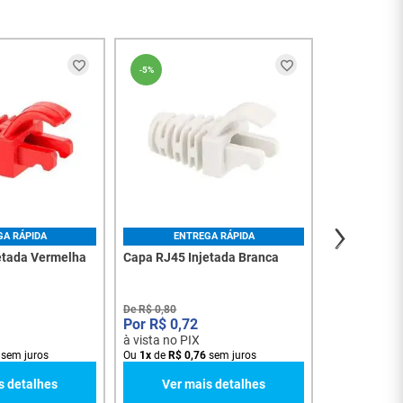
ENT
-
5%
-
5%
Capa RJ45 I
De
R$
4
,
00
R$
3
,
6
à vista no PI
Ou
1
x
de
R$
3
,
Ver m
GA RÁPIDA
ENTREGA RÁPIDA
etada Vermelha
Capa RJ45 Injetada Branca
De
R$
0
,
80
R$
0
,
72
à vista no PIX
sem juros
Ou
1
x
de
R$
0
,
76
sem juros
s detalhes
Ver mais detalhes