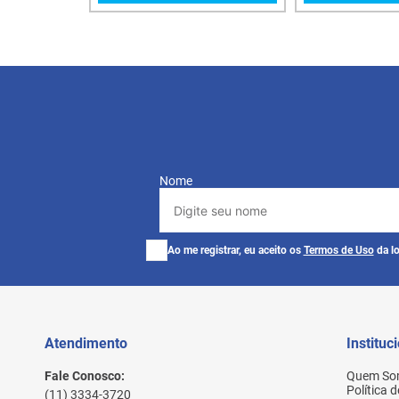
Nome
Ao me registrar, eu aceito os
Termos de Uso
da lo
Atendimento
Instituc
Fale Conosco:
Quem So
Política 
(11) 3334-3720