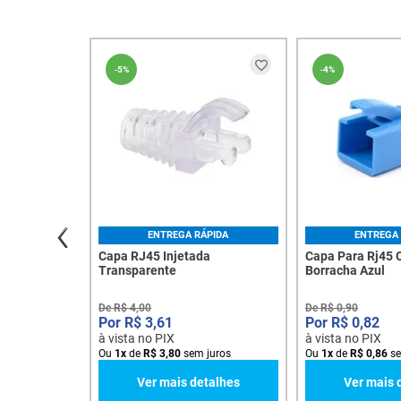
-
5%
-
4%
ENTREGA RÁPIDA
ENTREGA 
Capa RJ45 Injetada
Capa Para Rj45 
Transparente
Borracha Azul
De
R$
4
,
00
De
R$
0
,
90
R$
3
,
61
R$
0
,
82
à vista no PIX
à vista no PIX
Ou
1
x
de
R$
3
,
80
sem juros
Ou
1
x
de
R$
0
,
86
se
Ver mais detalhes
Ver mais 