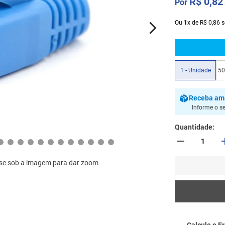
R$
0
,
82
Ou
1
x
de
R$
0
,
86
s
1 - Unidade
50
Receba
am
Informe o s
Quantidade
se sob a imagem para dar zoom