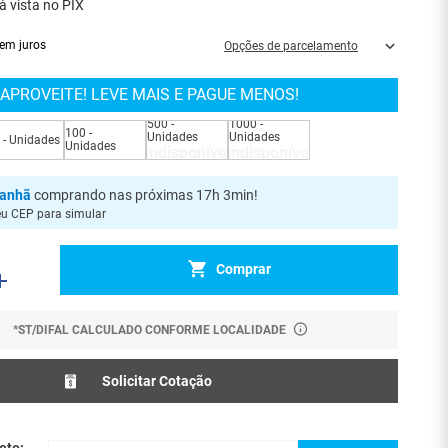
à vista no PIX
em juros
Opções de parcelamento
APROVEITE! LEVE MAIS E PAGUE MENOS!
500 -
1000 -
100 -
Unidades
Unidades
 - Unidades
Unidades
Indisponível
Indisponível
anhã
comprando nas próximas 17h 3min
!
eu CEP para simular
Comprar
*ST/DIFAL CALCULADO CONFORME LOCALIDADE
Solicitar Cotação