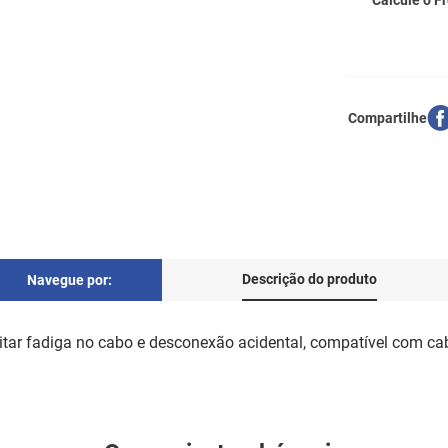
Calcule o Fr
Descrição do produto
Navegue por:
itar fadiga no cabo e desconexão acidental, compatível com cab