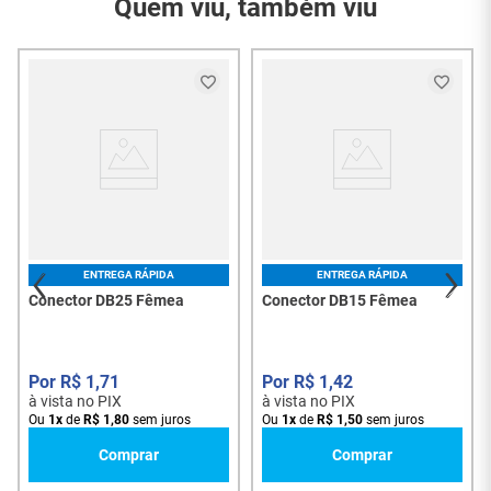
Quem viu, também viu
Conteúdo da
01 - Conector DB15
Embalagem
Macho
Garantia do
3 Meses
Fornecedor
ENTREGA RÁPIDA
ENTREGA RÁPIDA
Conector DB25 Fêmea
Conector DB15 Fêmea
R$
1
,
71
R$
1
,
42
à vista no PIX
à vista no PIX
Ou
1
x
de
R$
1
,
80
sem juros
Ou
1
x
de
R$
1
,
50
sem juros
Comprar
Comprar