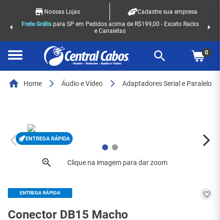
Nossas Lojas
Cadastre sua empresa
Frete Grátis
para SP em Pedidos acima de R$199,00 - Exceto Racks
e Canaletas
0
Home
Áudio e Vídeo
Adaptadores Serial e Paralelo
ENTREGA RÁPIDA
ENTREGA RÁPIDA
Conector DB15 Macho