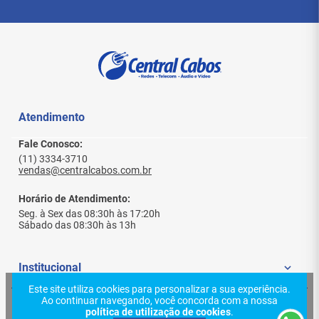
Usos Recomendados
Montagem de Cabos de Energia
: Ideal para
criar cabos de alimentação personalizados
para equipamentos de áudio e iluminação.
Atendimento
Substituição de Conectores Danificados
:
Reparo e manutenção de cabos de energia
Fale Conosco:
existentes.
(11) 3334-3710
Equipamentos de Áudio Profissional
: Conexão
vendas@centralcabos.com.br
de amplificadores de potência, caixas ativas,
mesas de som e processadores.
Horário de Atendimento:
Equipamentos de Iluminação Profissional
:
Seg. à Sex das 08:30h às 17:20h
Alimentação de moving heads, refletores LED,
Sábado das 08:30h às 13h
dimmers e controladores.
Sistemas de Palco e Eventos
: Onde a
segurança e a confiabilidade da conexão
Institucional
elétrica são cruciais.
Este site utiliza cookies para personalizar a sua experiência.
Racks de Equipamentos
: Para uma
Ao continuar navegando, você concorda com a nossa
organização e segurança superiores na
Quem Somos
Ajuda e Suporte
política de utilização de cookies
.
alimentação elétrica.