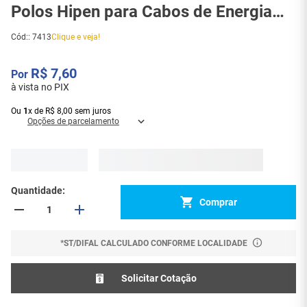
Polos Hipen para Cabos de Energia
Profissionais - 7413
Cód:
:
7413
Clique e veja!
R$
7
,
60
à vista no PIX
Ou
1
x
de
R$
8
,
00
sem juros
Opções de parcelamento
Quantidade
Comprar
*ST/DIFAL CALCULADO CONFORME LOCALIDADE
Solicitar Cotação