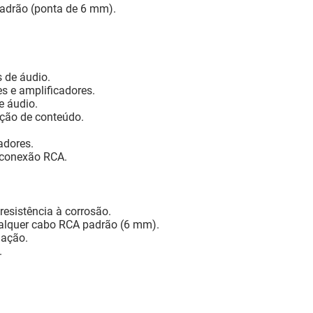
adrão (ponta de 6 mm).
 de áudio.
es e amplificadores.
de áudio.
ição de conteúdo.
adores.
e conexão RCA.
resistência à corrosão.
alquer cabo RCA padrão (6 mm).
dação.
.