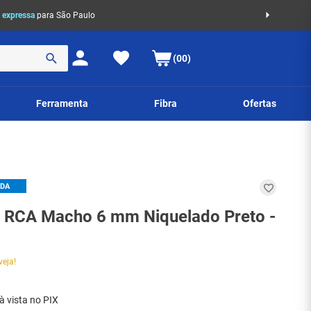
 expressa
para São Paulo
(00)
Ferramenta
Fibra
Ofertas
IDA
 RCA Macho 6 mm Niquelado Preto -
veja!
à vista no PIX