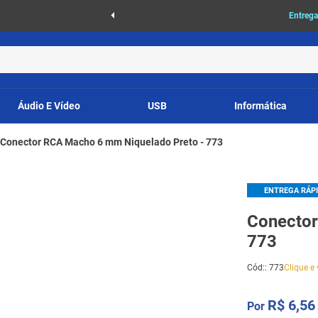
as
Entrega
Áudio E Vídeo
USB
Informática
Conector RCA Macho 6 mm Niquelado Preto - 773
ENTREGA RÁP
Conector
773
Cód:
:
773
Clique e 
R$
6
,
56