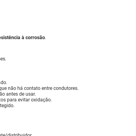
esistência à corrosão
.
es.
ado.
e que não há contato entre condutores.
ão antes de usar.
os para evitar oxidação.
tegido.
te/distribuidor.