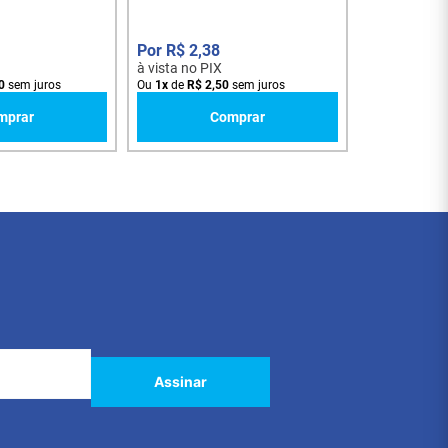
R$
2
,
38
à vista no PIX
0
sem juros
Ou
1
x
de
R$
2
,
50
sem juros
mprar
Comprar
Assinar