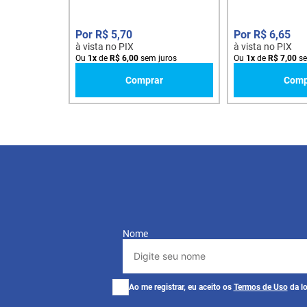
R$
5
,
70
R$
6
,
65
à vista no PIX
à vista no PIX
Ou
1
x
de
R$
6
,
00
sem juros
Ou
1
x
de
R$
7
,
00
se
Comprar
Comp
Nome
Ao me registrar, eu aceito os
Termos de Uso
da lo