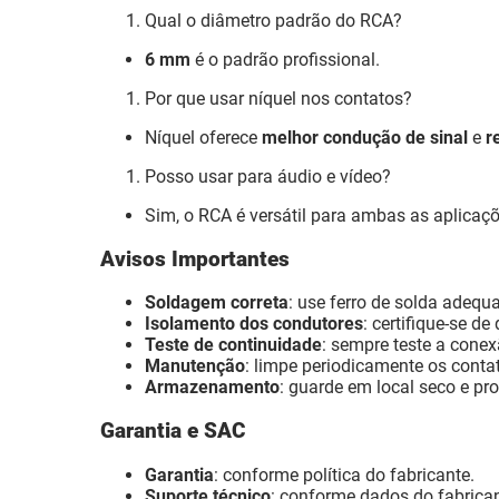
Qual o diâmetro padrão do RCA?
6 mm
é o padrão profissional.
Por que usar níquel nos contatos?
Níquel oferece
melhor condução de sinal
e
r
Posso usar para áudio e vídeo?
Sim, o RCA é versátil para ambas as aplicaçõ
Avisos Importantes
Soldagem correta
: use ferro de solda adequ
Isolamento dos condutores
: certifique-se d
Teste de continuidade
: sempre teste a conex
Manutenção
: limpe periodicamente os contat
Armazenamento
: guarde em local seco e pro
Garantia e SAC
Garantia
: conforme política do fabricante.
Suporte técnico
: conforme dados do fabrican