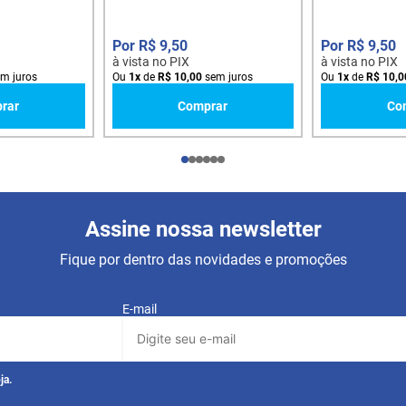
R$
9
,
50
R$
9
,
50
à vista no PIX
à vista no PIX
m juros
Ou
1
x
de
R$
10
,
00
sem juros
Ou
1
x
de
R$
10
,
0
rar
Comprar
Co
Assine nossa newsletter
Fique por dentro das novidades e promoções
E-mail
ja.