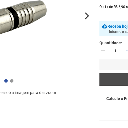
Ou
1
x
de
R$
6
,
90
s
Receba
ho
Informe o s
Quantidade
se sob a imagem para dar zoom
Calcule o Fr