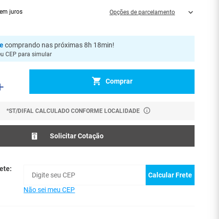
em juros
Opções de parcelamento
je
comprando nas próximas 8h 18min
!
eu CEP para simular
Comprar
*ST/DIFAL CALCULADO CONFORME LOCALIDADE
Solicitar Cotação
ete:
Calcular Frete
Não sei meu CEP