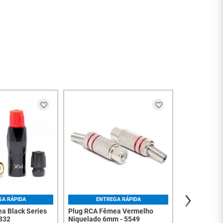
ENT
Plug RCA Fê
Niquelado 4
R$
2
,
3
à vista no PI
Ou
1
x
de
R$
2
,
GA RÁPIDA
ENTREGA RÁPIDA
a Black Series
Plug RCA Fêmea Vermelho
332
Niquelado 6mm - 5549