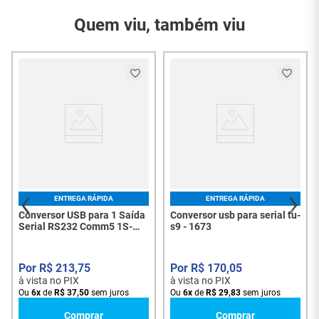
Modelo
Quem viu, também viu
Garantia do
3 Meses
Fornecedor
Conteúdo da
01 - Conversor usb para
Embalagem
serial tu-s9
ENTREGA RÁPIDA
ENTREGA RÁPIDA
Conversor USB para 1 Saída
Conversor usb para serial tu-
Serial RS232 Comm5 1S-
s9 - 1673
USB - 1037
R$
213
,
75
R$
170
,
05
à vista no PIX
à vista no PIX
Ou
6
x
de
R$
37
,
50
sem juros
Ou
6
x
de
R$
29
,
83
sem juros
Comprar
Comprar