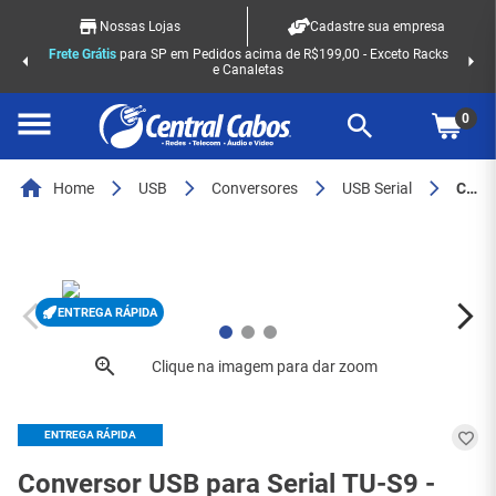
Nossas Lojas
Cadastre sua empresa
Frete Grátis
para SP em Pedidos acima de R$199,00 - Exceto Racks
e Canaletas
0
Home
USB
Conversores
USB Serial
Conversor usb para serial tu-s9 - 1673
ENTREGA RÁPIDA
ENTREGA RÁPIDA
Conversor USB para Serial TU-S9 -