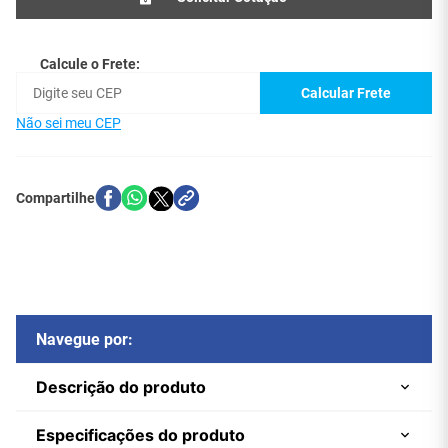
Calcule o Frete:
Calcular Frete
Não sei meu CEP
Navegue por:
Descrição do produto
Especificações do produto
Transmite sinais de vídeo colorido até 400 metros e