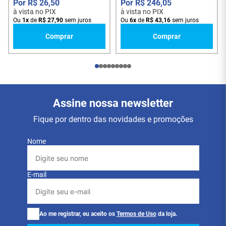
R$
26
,
50
R$
246
,
05
à vista no PIX
à vista no PIX
Ou
1
x
de
R$
27
,
90
sem juros
Ou
6
x
de
R$
43
,
16
sem juros
Comprar
Comprar
Assine nossa newsletter
Fique por dentro das novidades e promoções
Nome
E-mail
Ao me registrar, eu aceito os
Termos de Uso
da loja.