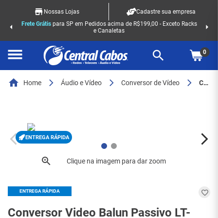
Nossas Lojas
Cadastre sua empresa
Frete Grátis
para SP em Pedidos acima de R$199,00 - Exceto Racks
e Canaletas
0
Home
Áudio e Vídeo
Conversor de Vídeo
Conversor Video Balun Passivo LT-AD020 AHD / HDCVI / HDTVI - 6997
ENTREGA RÁPIDA
ENTREGA RÁPIDA
Conversor Video Balun Passivo LT-