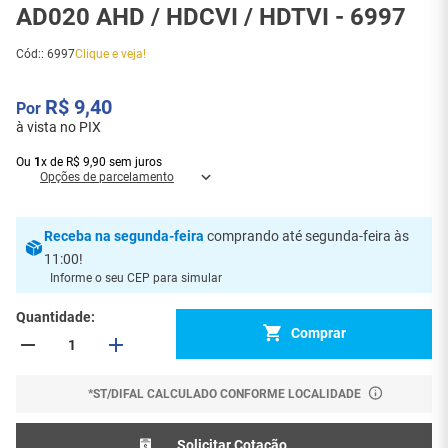
AD020 AHD / HDCVI / HDTVI - 6997
Cód:
:
6997
Clique e veja!
R$
9
,
40
à vista no PIX
Ou
1
x
de
R$
9
,
90
sem juros
Opções de parcelamento
Receba
na segunda-feira
comprando até segunda-feira às
11:00
!
Informe o seu CEP para simular
Quantidade
Comprar
*ST/DIFAL CALCULADO CONFORME LOCALIDADE
Solicitar Cotação