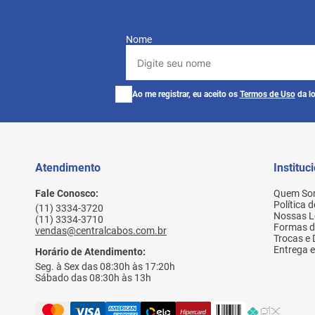
Nome
Ao me registrar, eu aceito os
Termos de Uso
da lo
Atendimento
Instituc
Fale Conosco:
Quem So
Política 
(11) 3334-3720
Nossas L
(11) 3334-3710
Formas 
vendas@centralcabos.com.br
Trocas e
Entrega e
Horário de Atendimento:
Seg. à Sex das 08:30h às 17:20h
Sábado das 08:30h às 13h