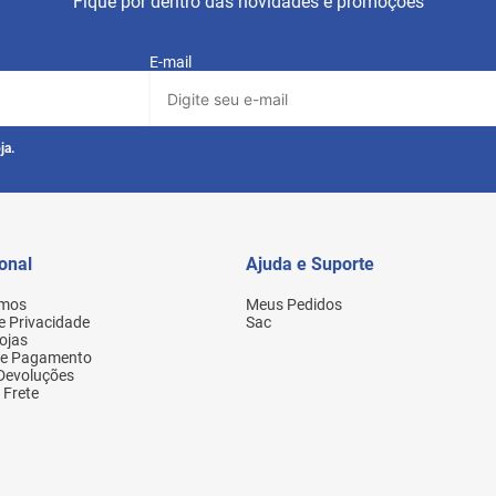
Fique por dentro das novidades e promoções
E-mail
ja.
ional
Ajuda e Suporte
mos
Meus Pedidos
de Privacidade
Sac
ojas
de Pagamento
 Devoluções
 Frete