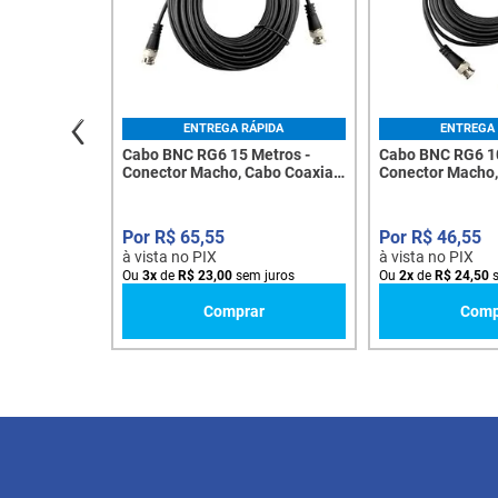
ENTREGA RÁPIDA
ENTREGA 
Cabo BNC RG6 15 Metros -
Cabo BNC RG6 10
Conector Macho, Cabo Coaxial
Conector Macho,
- 8304
- 8303
R$
65
,
55
R$
46
,
55
à vista no PIX
à vista no PIX
Ou
3
x
de
R$
23
,
00
sem juros
Ou
2
x
de
R$
24
,
50
s
Comprar
Comp