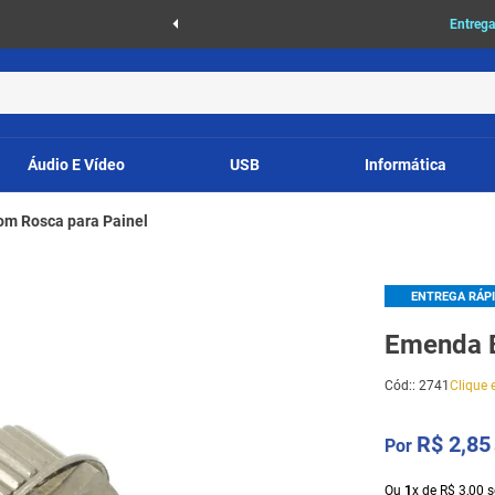
as
Entrega
Áudio E Vídeo
USB
Informática
m Rosca para Painel
ENTREGA RÁP
Emenda B
Cód:
:
2741
Clique e
R$
2
,
85
Ou
1
x
de
R$
3
,
00
s