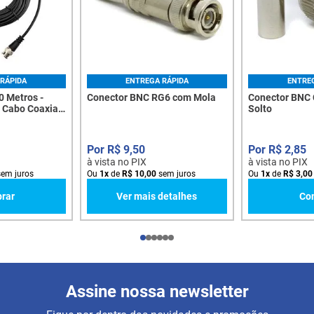
RÁPIDA
ENTREGA RÁPIDA
ENTRE
 Metros -
Conector BNC RG6 com Mola
Conector BNC
 Cabo Coaxial
Solto
R$
9
,
50
R$
2
,
85
à vista no PIX
à vista no PIX
em juros
Ou
1
x
de
R$
10
,
00
sem juros
Ou
1
x
de
R$
3
,
00
rar
Ver mais detalhes
Co
Assine nossa newsletter