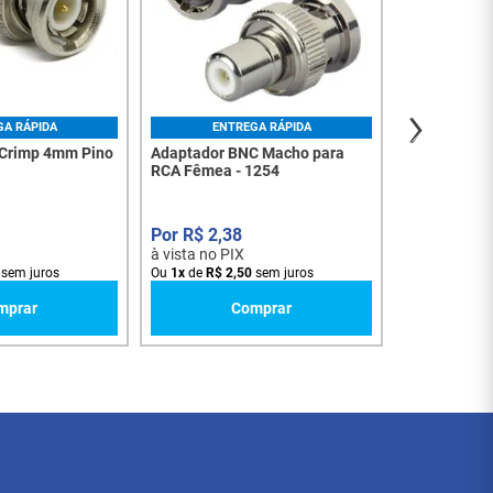
R$
2
,
6
à vista no PI
Ou
1
x
de
R$
2
,
GA RÁPIDA
ENTREGA RÁPIDA
 Crimp 4mm Pino
Adaptador BNC Macho para
RCA Fêmea - 1254
R$
2
,
38
à vista no PIX
sem juros
Ou
1
x
de
R$
2
,
50
sem juros
mprar
Comprar