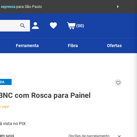
 expressa
para São Paulo
(00)
Ferramenta
Fibra
Ofertas
IDA
NC com Rosca para Painel
 veja!
à vista no PIX
em juros
Opções de parcelamento