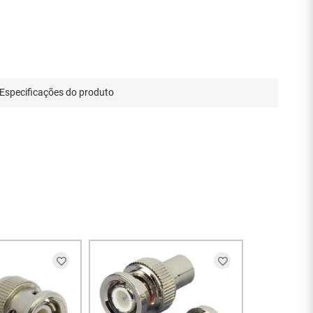
Especificações do produto
ENT
Adaptador B
Fêmea - 166