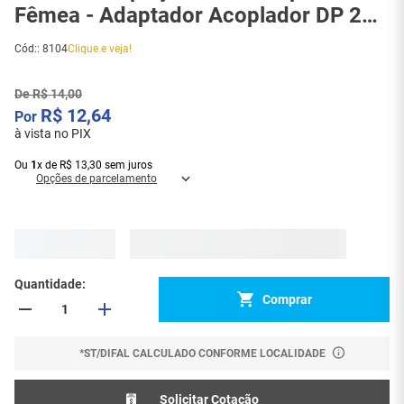
Fêmea - Adaptador Acoplador DP 20
pinos - 8104
Cód:
:
8104
Clique e veja!
De
R$
14
,
00
R$
12
,
64
à vista no PIX
Ou
1
x
de
R$
13
,
30
sem juros
Opções de parcelamento
Quantidade
Comprar
*ST/DIFAL CALCULADO CONFORME LOCALIDADE
Solicitar Cotação