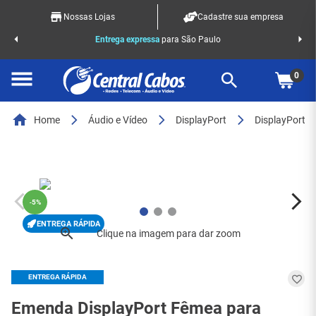
Nossas Lojas
Cadastre sua empresa
o Racks
Entrega expressa
para São Paulo
0
Home
Áudio e Vídeo
DisplayPort
DisplayPort
-
5%
ENTREGA RÁPIDA
ENTREGA RÁPIDA
Emenda DisplayPort Fêmea para