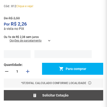
Cód:
:
812
Clique e veja!
De
R$
2
,
50
R$
2
,
26
à vista no PIX
Ou
1
x
de
R$
2
,
38
sem juros
Opções de parcelamento
Quantidade
Para comprar
*ST/DIFAL CALCULADO CONFORME LOCALIDADE
Solicitar Cotação