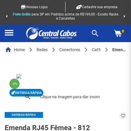
Nossas Lojas
Cadastre sua empresa
Frete Grátis
para SP em Pedidos acima de R$199,00 - Exceto Racks
e Canaletas
0
Home
Redes
Conectores
Cat5
Emenda RJ45 Fêmea - 812
-
5%
ENTREGA RÁPIDA
ENTREGA RÁPIDA
Emenda RJ45 Fêmea - 812