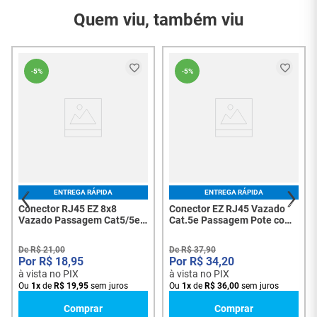
Quem viu, também viu
Garantia do
3 Meses
Fornecedor
Conteúdo da
01 Emenda RJ45 Fêmea
-
5%
-
5%
Embalagem
ENTREGA RÁPIDA
ENTREGA RÁPIDA
Conector RJ45 EZ 8x8
Conector EZ RJ45 Vazado
Vazado Passagem Cat5/5e -
Cat.5e Passagem Pote com
Caixa com 100 Unidades
100 Unidades (AD-10353) -
para Rede
8112
De
R$
21
,
00
De
R$
37
,
90
R$
18
,
95
R$
34
,
20
à vista no PIX
à vista no PIX
Ou
1
x
de
R$
19
,
95
sem juros
Ou
1
x
de
R$
36
,
00
sem juros
Comprar
Comprar