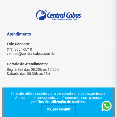
Vantagens
Reduz custo substituindo cabos HDMI longos
por cabo de rede
Instalação mais simples e flexível
Atendimento
Maior alcance sem perda significativa de
qualidade
Fale Conosco:
Controle remoto do equipamento via IR
(11) 3334-3710
Operação remota com teclado e mouse (KVM)
vendas@centralcabos.com.br
Solução completa para quem precisa de alcance +
controle + estabilidade.
Horário de Atendimento:
Aumente a eficiência da sua instalação agora
Seg. à Sex das 08:30h às 17:20h
mesmo.
Sábado das 08:30h às 13h
Especificações Técnicas
Institucional
Este site utiliza cookies para personalizar a sua experiência.
Distância máxima: até 120 metros
Ao continuar navegando, você concorda com a nossa
(Cat5e/Cat6)
política de utilização de cookies
.
Quem Somos
Ajuda e Suporte
Resoluções suportadas: 4K, 1080p, 720p
Largura de banda: 340MHz
Politica de Privacidade
Taxa de transmissão: até 3.4Gbps