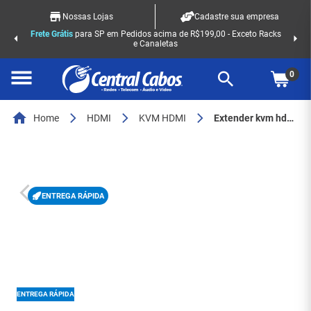
Nossas Lojas
Cadastre sua empresa
Frete Grátis
para SP em Pedidos acima de R$199,00 - Exceto Racks
e Canaletas
0
Home
HDMI
KVM HDMI
Extender kvm hdmi 120m com ir via cabo de rede cat5e cat6 4k - 8451
ENTREGA RÁPIDA
ENTREGA RÁPIDA