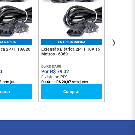
De
R$
64
,
90
R$
58
,
à vista no PI
Ou
3
x
de
R$
2
GA RÁPIDA
ENTREGA RÁPIDA
rica 2P+T 10A 20
Extensão Elétrica 2P+T 10A 15
Metros - 6369
De
R$
87
,
90
0
R$
79
,
32
à vista no PIX
3
sem juros
Ou
4
x
de
R$
20
,
87
sem juros
mprar
Comprar