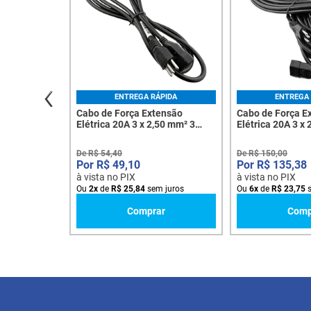
ENTREGA RÁPIDA
ENTREGA 
Cabo de Força Extensão
Cabo de Força E
Elétrica 20A 3 x 2,50 mm² 3
Elétrica 20A 3 x
Metros Preto Central Network
Preto Central N
M180 - 8477
8479
De
R$
54
,
40
De
R$
150
,
00
R$
49
,
10
R$
135
,
38
à vista no PIX
à vista no PIX
Ou
2
x
de
R$
25
,
84
sem juros
Ou
6
x
de
R$
23
,
75
s
Comprar
Comp