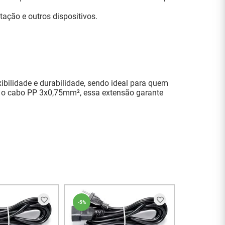
tação e outros dispositivos.
ibilidade e durabilidade, sendo ideal para quem
 e o cabo PP 3x0,75mm², essa extensão garante
ENT
-
5%
-
5%
Extensão El
Metros - 63