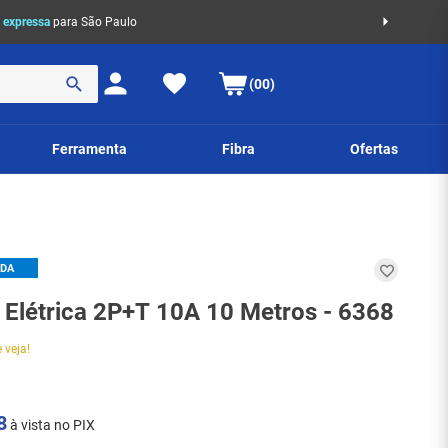
 expressa
para São Paulo
(00)
Ferramenta
Fibra
Ofertas
IDA
 Elétrica 2P+T 10A 10 Metros - 6368
 veja!
8
à vista no PIX