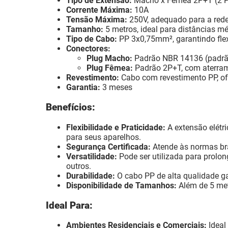
Tipo de Extensão:
Macho x Fêmea 2P+T (2 Pi
Corrente Máxima:
10A
Tensão Máxima:
250V, adequado para a rede e
Tamanho:
5 metros, ideal para distâncias mé
Tipo de Cabo:
PP 3x0,75mm², garantindo flexi
Conectores:
Plug Macho:
Padrão NBR 14136 (padrão
Plug Fêmea:
Padrão 2P+T, com aterram
Revestimento:
Cabo com revestimento PP, of
Garantia:
3 meses
Benefícios:
Flexibilidade e Praticidade:
A extensão elétr
para seus aparelhos.
Segurança Certificada:
Atende às normas bras
Versatilidade:
Pode ser utilizada para prolon
outros.
Durabilidade:
O cabo PP de alta qualidade ga
Disponibilidade de Tamanhos:
Além de 5 met
Ideal Para:
Ambientes Residenciais e Comerciais:
Ideal