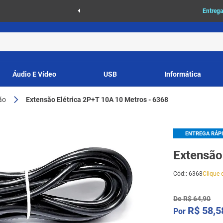
as
Entrega
Áudio E Vídeo
USB
Informática
ão
Extensão Elétrica 2P+T 10A 10 Metros - 6368
ENTREGA RÁP
Extensão
Cód:
:
6368
Clique e
De
R$
64
,
90
R$
58
,
5