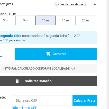
sem juros
Opções de parcelamento
anho:
10 m
3 m
5 m
10 m
15 m
20 m
segunda-feira
comprando até segunda-feira às 12:00
!
eu CEP para simular
Comprar
*ST/DIFAL CALCULADO CONFORME LOCALIDADE
Solicitar Cotação
ete:
Calcular Frete
Não sei meu CEP