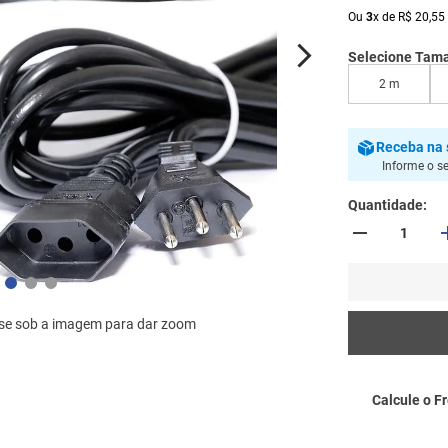
Ou
3
x
de
R$
20
,
55
Selecione Tam
2 m
Receba
na 
Informe o s
Quantidade
se sob a imagem para dar zoom
Calcule o Fr