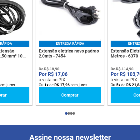
RÁPIDA
ENTREGA RÁPIDA
ENTRE
xtensão
Extensão eletrica novo padrao
Extensão Elét
 2,50 mm² 10m
2,0mts - 7454
Metros - 6370
etwork M180 -
De
R$
18
,
90
De
R$
114
,
90
R$
17
,
06
R$
103
,
7
à vista no PIX
à vista no PIX
em juros
Ou
1
x
de
R$
17
,
96
sem juros
Ou
5
x
de
R$
21
,
8
rar
Comprar
Co
Assine nossa newsletter