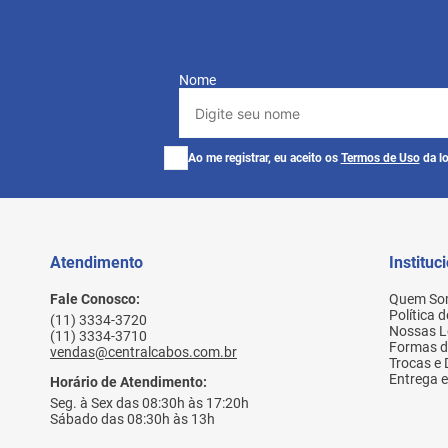
Nome
Ao me registrar, eu aceito os
Termos de Uso
da lo
Atendimento
Instituc
Fale Conosco:
Quem So
Política 
(11) 3334-3720
Nossas L
(11) 3334-3710
Formas 
vendas@centralcabos.com.br
Trocas e
Entrega e
Horário de Atendimento:
Seg. à Sex das 08:30h às 17:20h
Sábado das 08:30h às 13h