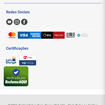
impressoras, scanners, mouses e outros
Politica de Privacidade
periféricos, sem perder a velocidade de
Meus Pedidos
transmissão.
Redes Sociais
Nossas Lojas
Ambientes de Escritório e Home Office:
Ideal
Sac
para escritórios e home offices onde é
necessário estender a conexão USB por
Formas de Pagamento
distâncias maiores, mantendo a estabilidade
do sinal.
Trocas e Devoluções
Periféricos de Alta Velocidade:
A alta taxa de
transferência de até 4.8 Gbps é perfeita para
Entregas e Frete
dispositivos que exigem altas velocidades,
Certificações
como dispositivos de armazenamento rápido,
câmeras digitais 4K, monitores USB, entre
outros.
Ambientes Profissionais e Comerciais:
Use em
salas de servidores, estúdios de gravação,
centros de dados, e outros ambientes de alta
demanda, onde distâncias maiores de conexão
Verificada por
não podem comprometer a qualidade ou a
velocidade.
Especificações Técnicas: