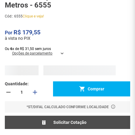
Metros - 6555
Cód:
:
6555
Clique e veja!
R$
179
,
55
à vista no PIX
Ou
6
x
de
R$
31
,
50
sem juros
Opções de parcelamento
Quantidade
Comprar
*ST/DIFAL CALCULADO CONFORME LOCALIDADE
Solicitar Cotação