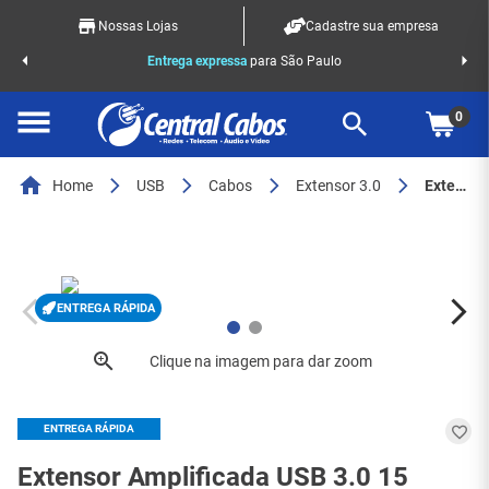
Nossas Lojas
Cadastre sua empresa
o Racks
Entrega expressa
para São Paulo
0
Home
USB
Cabos
Extensor 3.0
Extensor amplificada usb 3.0 15 metros - 6555
ENTREGA RÁPIDA
ENTREGA RÁPIDA
Extensor Amplificada USB 3.0 15