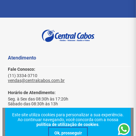
transmissor e receptor, ambos fáceis de
conectar. A instalação é simples e rápida, sem
a necessidade de configurações complicadas.
Basta conectar os dispositivos de origem
(HDMI) ao transmissor e o receptor ao
dispositivo de exibição na extremidade remota.
Sem Perda de Qualidade
: O uso de fibra óptica
garante transmissão sem interferência e com
alta qualidade, suportando resoluções de até
1080p (Full HD), ideal para ambientes que
Atendimento
exigem qualidade de imagem e som superiores.
Aplicações Diversas
: O extensor é ideal para
Fale Conosco:
diversas aplicações em monitoramento remoto,
(11) 3334-3710
gestão de tráfego e segurança pública,
vendas@centralcabos.com.br
instalações industriais, sistemas médicos,
exibições comerciais, salas de controle de
Horário de Atendimento:
operações, salas multimídia, entre outros.
Seg. à Sex das 08:30h às 17:20h
Sábado das 08:30h às 13h
Especificações Técnicas:
Este site utiliza cookies para personalizar a sua experiência.
Distância de Transmissão
: Até 20km com fibra
Ao continuar navegando, você concorda com a nossa
Institucional
política de utilização de cookies
.
óptica.
Resolução Suportada
: Até 1080p (Full HD).