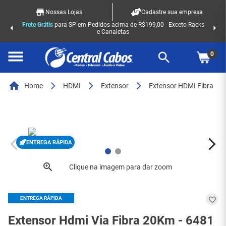
Nossas Lojas
Cadastre sua empresa
Frete Grátis
para SP em Pedidos acima de R$199,00 - Exceto Racks
e Canaletas
0
Home
HDMI
Extensor
Extensor HDMI Fibra
ENTREGA RÁPIDA
ENTREGA RÁPIDA
Extensor Hdmi Via Fibra 20Km - 6481