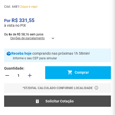
Cód:
:
6481
Clique e veja!
R$
331
,
55
à vista no PIX
Ou
6
x
de
R$
58
,
16
sem juros
Opções de parcelamento
Receba
hoje
comprando nas próximas 1h 58min
!
Informe o seu CEP para simular
Quantidade
Comprar
*ST/DIFAL CALCULADO CONFORME LOCALIDADE
Solicitar Cotação