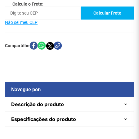
Calcule o Frete:
Calcular Frete
Não sei meu CEP
Navegue por:
Descrição do produto
Especificações do produto
Extensor HDMI Via Fibra Óptica
Marca
Central Cabos
20Km - Transmissão de Áudio,