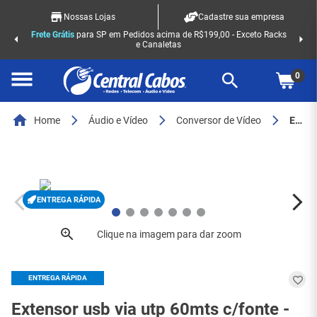
Nossas Lojas
Cadastre sua empresa
Frete Grátis
para SP em Pedidos acima de R$199,00 - Exceto Racks
e Canaletas
0
Home
Áudio e Vídeo
Conversor de Vídeo
Extensor usb via utp 60mts c/fonte - 7817
ENTREGA RÁPIDA
ENTREGA RÁPIDA
Extensor usb via utp 60mts c/fonte -