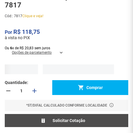
7817
Cód:
:
7817
Clique e veja!
R$
118
,
75
à vista no PIX
Ou
6
x
de
R$
20
,
83
sem juros
Opções de parcelamento
Quantidade
Comprar
*ST/DIFAL CALCULADO CONFORME LOCALIDADE
Solicitar Cotação